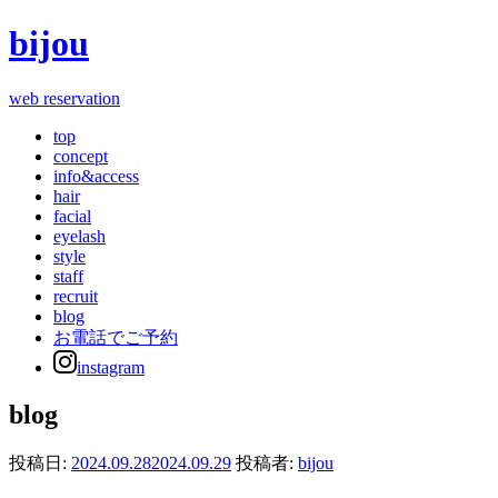
bijou
web reservation
top
concept
info&access
hair
facial
eyelash
style
staff
recruit
blog
お電話でご予約
instagram
blog
投稿日:
2024.09.28
2024.09.29
投稿者:
bijou