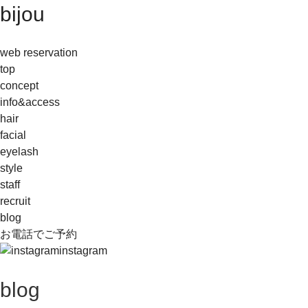
bijou
web reservation
top
concept
info&access
hair
facial
eyelash
style
staff
recruit
blog
お電話でご予約
instagram
blog