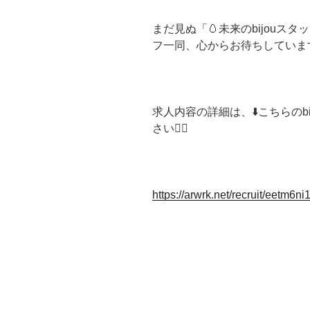
まだ見ぬ「🥚未来のbijou
フ一同、心からお待ちしていま
求人内容の詳細は、⬇️こちらのbi
さい🙇‍♀️
https://arwrk.net/recruit/eetm6n