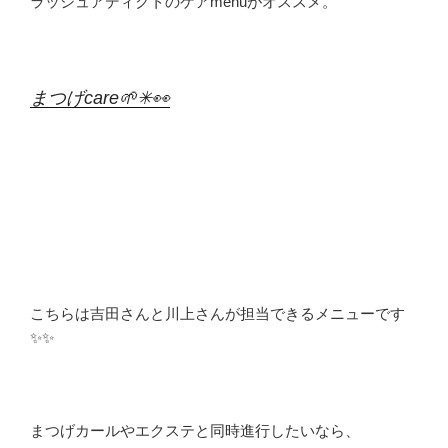
ラッシュアディクトのケアmenuがオススメ。
まつげcare🌱✳︎👀
こちらは吉田さんと川上さんが担当できるメニューです
✨✨
まつげカールやエクステと同時進行したいなら、