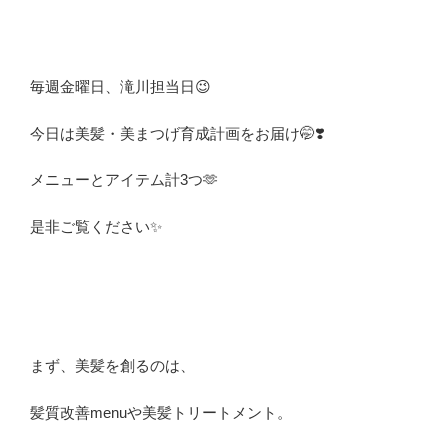
毎週金曜日、滝川担当日😉
今日は美髪・美まつげ育成計画をお届け🤭❣️
メニューとアイテム計3つ🫶
是非ご覧ください✨
まず、美髪を創るのは、
髪質改善menuや美髪トリートメント。