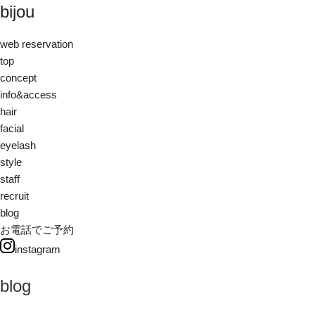
bijou
web reservation
top
concept
info&access
hair
facial
eyelash
style
staff
recruit
blog
お電話でご予約
instagram
blog