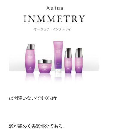
は間違いないです🥺🤝❣️
髪が艶めく美髪部分である、