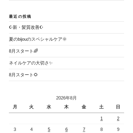
最近の投稿
☪️新・髪質改善☪️
夏のbijouのスペシャルケア🌞
8月スタート🌈
ネイルケアの大切さ✨
8月スタート🌻
2026年8月
月
火
水
木
金
土
日
1
2
3
4
5
6
7
8
9