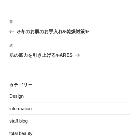
リ
ー
投
過
前
稿
去
⛄️冬のお肌のお手入れ✨乾燥対策✨
ナ
の
ビ
投
次
次
稿
ゲ
の
肌の底力を引き上げる✨ARES
投
ー
稿
シ
ョ
カテゴリー
ン
Design
information
staff blog
total beauty