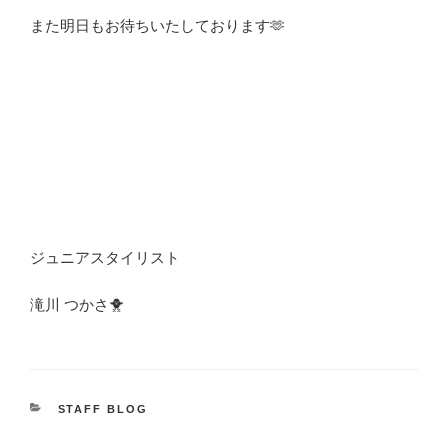
また明日もお待ちいたしております🫶
ジュニアスタイリスト
滝川 つかさ🐥
カ
STAFF BLOG
テ
ゴ