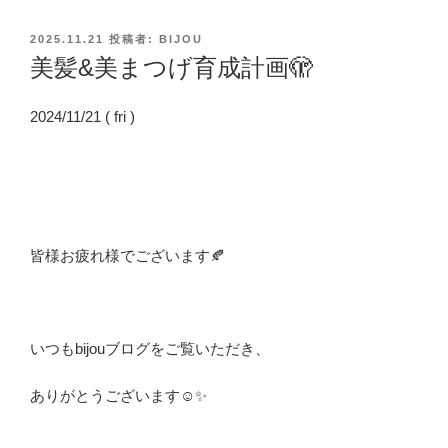
投
2025.11.21
投稿者:
BIJOU
稿
美髪&美まつげ育成計画🫣
日:
2024/11/21 ( fri )
皆様お疲れ様でございます🍂
いつもbijouブログをご覧いただき、
ありがとうございます☺✨