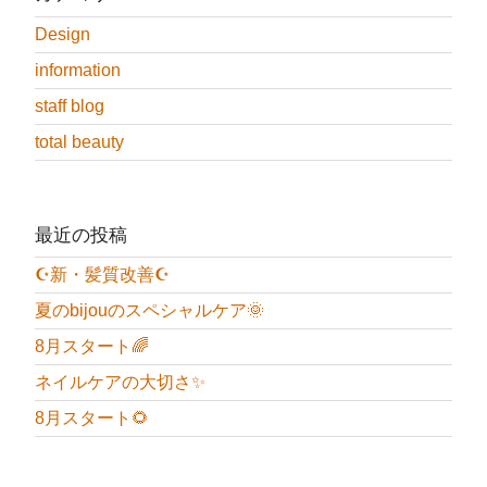
ョ
ン
Design
information
staff blog
total beauty
最近の投稿
☪️新・髪質改善☪️
夏のbijouのスペシャルケア🌞
8月スタート🌈
ネイルケアの大切さ✨
8月スタート🌻