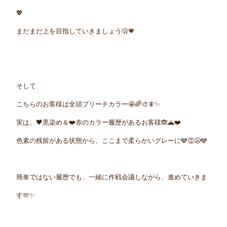
💖
まだまだ上を目指していきましょう🫢
💗
そして
こちらのお客様は全頭ブリーチカラー🤩🌈🎨🧚✨
実は、🖤黒染め＆❤️赤のカラー履歴があるお客様🙈🌋❤️
色素の残留がある状態から、ここまで柔らかいグレーに🩶👏😫🩶
簡単ではない履歴でも、一緒に作戦会議しながら、進めていきま
す🫶✨