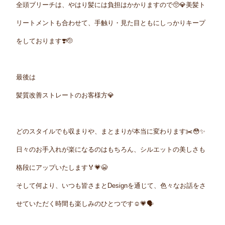
全頭ブリーチは、やはり髪には負担はかかりますので🥺💎美髪ト
リートメントも合わせて、手触り・見た目ともにしっかりキープ
をしております❣️🫡
最後は
髪質改善ストレートのお客様
方💎
どのスタイルでも収まりや、まとまりが本当に変わります✂️😳✨
日々のお手入れが楽になるのはもちろん、シルエットの美しさも
格段にアップ
いたします🏅💗😭
そして何より、いつも皆さまとDesignを通じて、色々なお話をさ
せていただく時間も楽しみのひとつです☺️💗🗣️