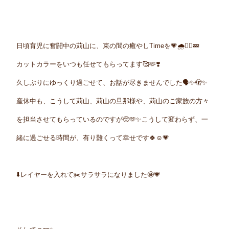
日頃育児に奮闘中の苅山に、束の間の癒やしTimeを💗🌧️💆‍♀️💤
カットカラーをいつも任せてもらってます
🥰
🫶❣️
久しぶりにゆっくり過ごせて、お話が尽きませんでした🗣️✨🫣✨
産休中も、こうして苅山、苅山の旦那様や、苅山のご家族の方々
を担当させてもらっているのですが🥺🫶✨こうして変わらず、一
緒に過ごせる時間が、有り難くって幸せです🍀☺️💗
⬇️レイヤーを入れて✂️サラサラになりました🤩💗