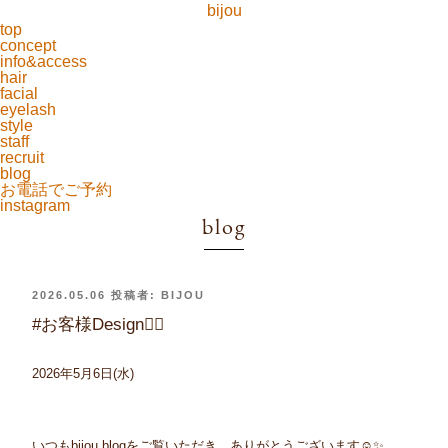
bijou
top
concept
info&access
hair
facial
eyelash
style
staff
recruit
blog
お電話でご予約
instagram
blog
投
2026.05.06
投稿者:
BIJOU
稿
日:
#お客様Design💇‍♀️
2026年5月6日(水)
いつもbijou blogをご覧いただき、ありがとうございます☺️✨