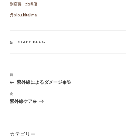
副店長 北嶋優
@bijou.kitajima
カ
STAFF BLOG
テ
ゴ
リ
ー
投
過
前
去
稿
紫外線によるダメージ☀️💦
の
ナ
投
次
次
稿
ビ
の
紫外線ケア☀️
投
ゲ
稿
ー
シ
カテゴリー