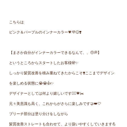
こちらは
ピンク＆パープルのインナーカラー💗💜😌❣️
【まさか自分がインナーカラーできるなんて、、🥺💭】
というところからスタートしたお客様🫣✨
しっかり髪質改善を積み重ねてきたからこそ❣️ここまでデザイン
を楽しめる状態に
😭😭👍✨
デザイナーとしては何より嬉しいです🤦‍♀️💗✂️
元々美意識も高く、これからがさらに楽しみです🤝👑🤍
ブリーチ部分は塗り分けをしながら
髪質改善ストレートも合わせて、より扱いやすくしていきます💪