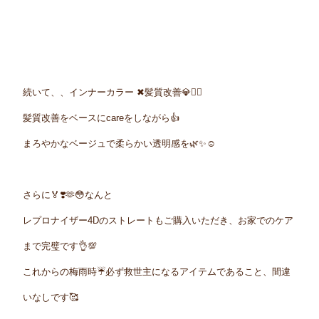
続いて、、インナーカラー ✖︎髪質改善💎💇‍♀️
髪質改善をベースにcareをしながら👍
まろやかなベージュで柔らかい透明感を🌿✨☺️
さらに🏅❣️🫶😳なんと
レプロナイザー4Dのストレートもご購入いただき、お家でのケア
まで完璧です👌💯
これからの梅雨時☔️必ず救世主になるアイテムであること、間違
いなしです🥰