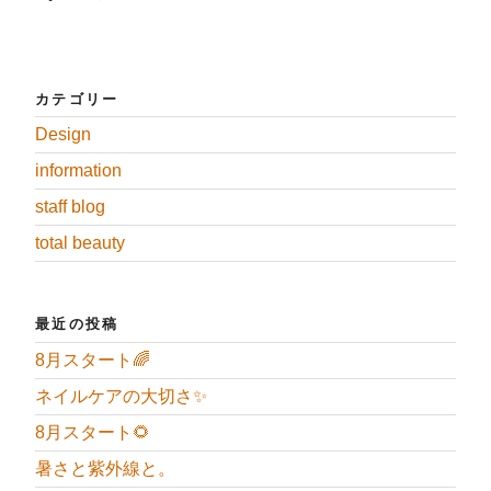
投
ー
稿
シ
ョ
ン
カテゴリー
Design
information
staff blog
total beauty
最近の投稿
8月スタート🌈
ネイルケアの大切さ✨
8月スタート🌻
暑さと紫外線と。