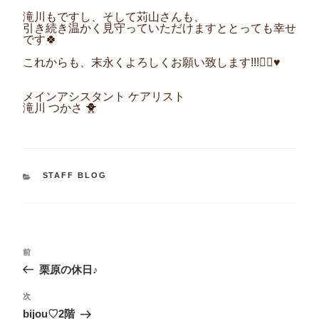
滝川もですし、そして苅山さんも、
引き続き温かく見守っていただけますととっても幸せ
です🍀
これからも、末永くよろしくお願い致します!!!🙇‍♀️♥️
メインアシスタント ケアリスト
滝川 つかさ 🐥
カ
STAFF BLOG
テ
ゴ
リ
ー
投
過
前
稿
去
栗原の休日♪
ナ
の
投
ビ
次
次
稿
ゲ
の
bijou♡2階