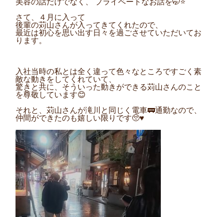
美容の話だけでなく、 プライベートなお話を🤭⭐
さて、４月に入って
後輩の苅山さんが入ってきてくれたので、
最近は初心を思い出す日々を過ごさせていただいてお
ります。
入社当時の私とは全く違って色々なところですごく素
敵な動きをしてくれていて、
驚きと共に、そういった動きができる苅山さんのこと
を尊敬しています😊
それと、苅山さんが滝川と同じく電車🚃通勤なので、
仲間ができたのも嬉しい限りです🥺♥️