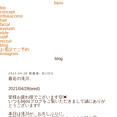
bijou
top
concept
info&access
hair
facial
eyelash
style
staff
recruit
blog
お電話でご予約
instagram
blog
投
2021.04.28
投稿者:
BIJOU
稿
最近の滝川。
日:
2021/04/28(wed)
皆様お疲れ様でございます😌💓
いつもbijouブログをご覧いただきまして誠にありが
とうございます!!
本日は滝川が、お久しぶりに。