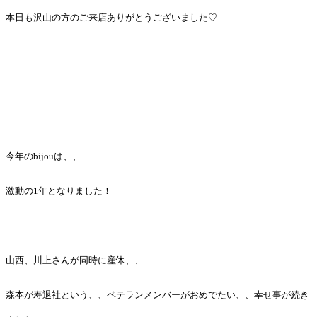
本日も沢山の方のご来店ありがとうございました♡
今年のbijouは、、
激動の1年となりました！
山西、川上さんが同時に産休、、
森本が寿退社という、、ベテランメンバーがおめでたい、、幸せ事が続き