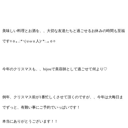
美味しい料理とお酒を、、大切な友達たちと過ごせるお休みの時間も至福
です○ｏ｡..:*･(ｕωｕ人)･*:..｡ｏ○
今年のクリスマスも、、bijouで美容師として過ごせて何より♡
例年、クリスマス前が1番忙しくさせて頂くのですが、、今年は大晦日ま
でずっと、有難い事にご予約でいっぱいです！
本当にありがとうございます！！