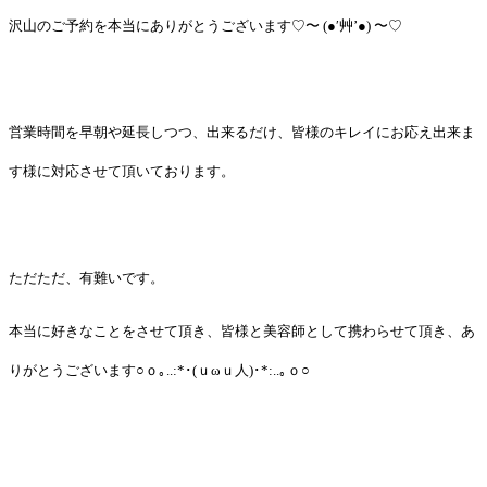
沢山のご予約を本当にありがとうございます♡〜 (●′艸’●) 〜♡
営業時間を早朝や延長しつつ、出来るだけ、皆様のキレイにお応え出来ま
す様に対応させて頂いております。
ただただ、有難いです。
本当に好きなことをさせて頂き、皆様と美容師として携わらせて頂き、あ
りがとうございます○ｏ｡..:*･(ｕωｕ人)･*:..｡ｏ○