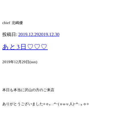
chief 北嶋優
投稿日:
2019.12.29
2019.12.30
あと3日♡♡♡
2019年12月29日(sun)
本日も本当に沢山の方のご来店
ありがとうございました○ｏ｡..:*･(ｕωｕ人)･*:..｡ｏ○