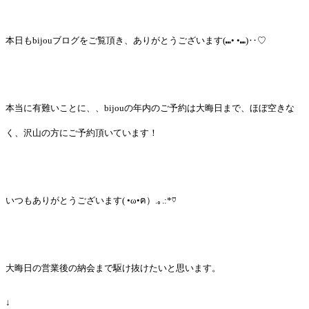
本日もbijouブログをご覧頂き、ありがとうございます(⑉• •⑉)‥♡
本当に有難いことに、、bijouの年内のご予約は大晦日まで、ほぼ空きな
く、沢山の方にご予約頂いています！
いつもありがとうございます( •ω•ฅ）.｡.:*♡
大晦日の営業後の納会まで駆け抜けたいと思います。
↓