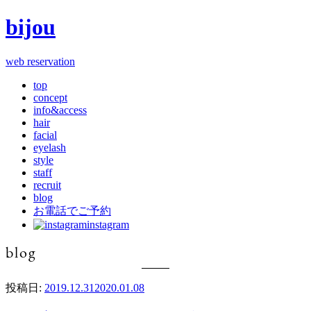
bijou
web reservation
top
concept
info&access
hair
facial
eyelash
style
staff
recruit
blog
お電話でご予約
instagram
blog
投稿日:
2019.12.31
2020.01.08