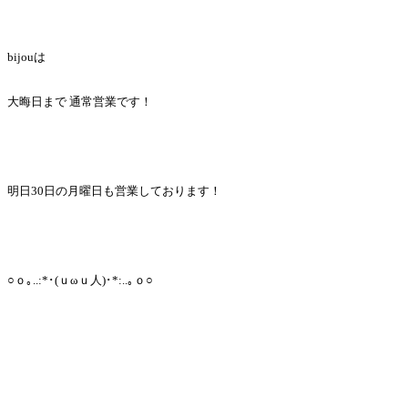
bijouは
大晦日まで 通常営業です！
明日30日の月曜日も営業しております！
○ｏ｡..:*･(ｕωｕ人)･*:..｡ｏ○