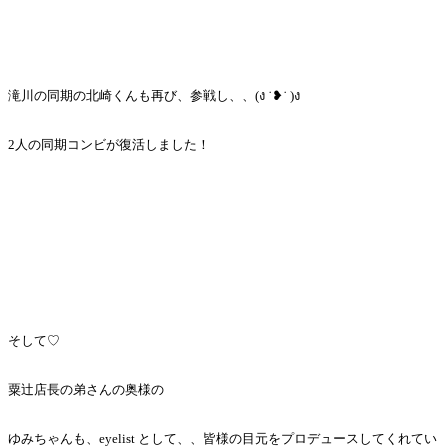
滝川の同期の北崎くんも再び、参戦し、、(ง ˙❥˙ )ง
2人の同期コンビが復活しました！
そして♡
粟辻店長の弟さんの奥様の
ゆみちゃんも、eyelist として、、皆様の目元をプロデュースしてくれてい