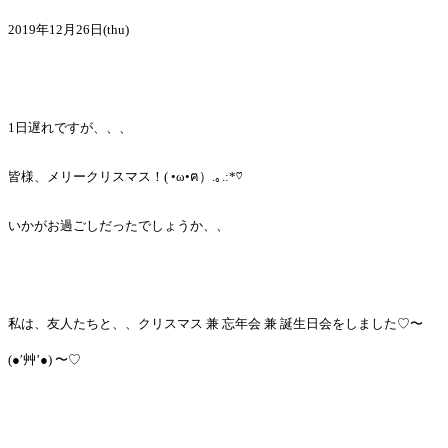
2019年12月26日(thu)
1日遅れですが、、、
皆様、メリークリスマス！( •ω•ฅ）.｡.:*♡
いかがお過ごしだったでしょうか、、
私は、友人たちと、、クリスマス 兼 忘年会 兼 誕生日会をしました♡〜
(●′艸’●) 〜♡