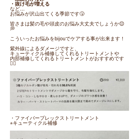
・抜け毛が増える
など
…
お悩みが沢山出てくる季節です
🤧
皆さまは髪の毛や頭皮のお悩み大丈夫でしょうか
😌
💭
こういったお悩みを
bijou
でケアする事が出来ます！
紫外線によるダメージですと、
キューティクル補修してくれるトリートメントや
内部補修してくれるトリートメントがおすすめです
🙆‍♀️
・ファイバープレックストリートメント
⭐︎
キューティクル補修