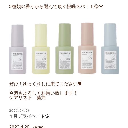
5
種類の香りから選んで頂く快眠スパ！！
😌🫧
ぜひ！ゆっくりしに来てください
💖
今週もよろしくお願い致します！
ケアリスト 藤井
投
2023.04.26
稿
４月プライベート🌸
日:
2023.4.26.
（
wed
）