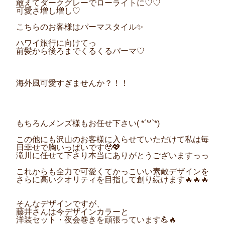
敢えてダークグレーでローライトに♡♡
可愛さ増し増し♡
こちらのお客様はパーマスタイル✨
ハワイ旅行に向けてっ
前髪から後ろまでくるくるパーマ♡
海外風可愛すぎませんか？！！
もちろんメンズ様もお任せ下さい(​ *´꒳`*​)
この他にも沢山のお客様に入らせていただけて私は毎
日幸せで胸いっぱいです🥹💖
滝川に任せて下さり本当にありがとうございますっっ
これからも全力で可愛くてかっこいい素敵デザインを
さらに高いクオリティを目指して創り続けます🔥🔥🔥
そんなデザインですが、
藤井さんは今デザインカラーと
洋装セット・夜会巻きを頑張っています💪🔥