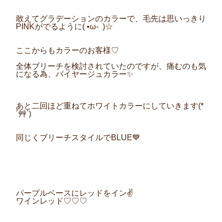
敢えてグラデーションのカラーで、毛先は思いっきり
PINKがでるように( •ω- )☆
ここからもカラーのお客様♡
全体ブリーチを検討されていたのですが、痛むのも気
になる為、バイヤージュカラー✨
あと二回ほど重ねてホワイトカラーにしていきます(*
´艸`)
同じくブリーチスタイルでBLUE💙
パープルベースにレッドをイン︎✌️
ワインレッド♡♡♡