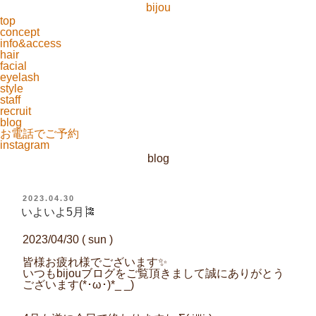
bijou
top
concept
info&access
hair
facial
eyelash
style
staff
recruit
blog
お電話でご予約
instagram
blog
投
2023.04.30
稿
いよいよ5月🎏
日:
2023/04/30 ( sun )
皆様お疲れ様でございます✨
いつもbijouブログをご覧頂きまして誠にありがとう
ございます(*･ω･)*_ _)