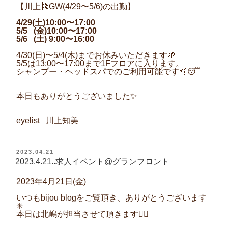
【川上
🎏
GW(4/29
〜
5/6)
の出勤】
4/29(
土
)10:00
〜
17:00
5/5
(
金
)10:00
〜
17:00
5/6
(
土
) 9:00
〜
16:00
4/30(
日
)
〜
5/4(
木
)
までお休みいただきます
🌱
5/5
は
13:00
〜
17:00
まで
1F
フロアに入ります。
シャンプー・ヘッドスパでのご利用可能です
🫧😴
本日もありがとうございました
✨
eyelist 川上知美
投
2023.04.21
稿
2023.4.21..求人イベント@グランフロント
日:
2023年4月21日(金)
いつもbijou blogをご覧頂き、ありがとうございます
✳︎
本日は北嶋が担当させて頂きます💇‍♀️