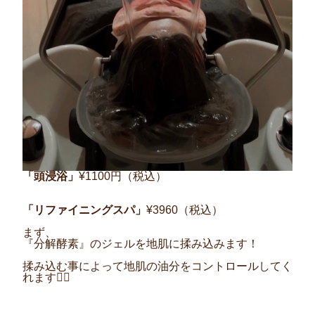
「頭浸浴」
¥1100
円（税込）
「リファイニングスパ」
¥3960
（税込）
まず、
『分解酵素』のジェルを地肌に揉み込みます！
揉み込む事によって地肌の油分をコントロールしてく
れます
🙆‍♀️