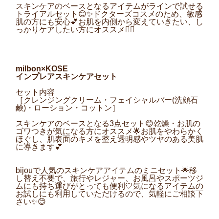
スキンケアのベースとなるアイテムが
ラインで試せる
トライアルセット😊✨
ドクターズコスメのため、敏感
肌の方にも安心💕お肌を内側から変えていきたい、し
っかりケアしたい方にオススメ💁‍♀️
milbon×KOSE
インプレアスキンケアセット
セット内容
［クレンジングクリーム・
フェイシャルバー(洗顔石
鹸)・
ローション・コットン］
スキンケアのベースとなる3点セット😊乾燥・お肌の
ゴワつきが気になる方にオススメ🌟
お肌をやわらかく
ほぐし、肌表面のキメを整え透明感やツヤのある美肌
に導きます
💕
bijouで人気
の
スキンケアアイテムのミニセット
🌟
移
し替え不要で、旅行やレジャー、お風呂やスポーツジ
ムにも持ち運びがとっても便利
💛
気になるアイテムの
お試しにも利用していただけるので、気軽にご相談下
さい✨
😊