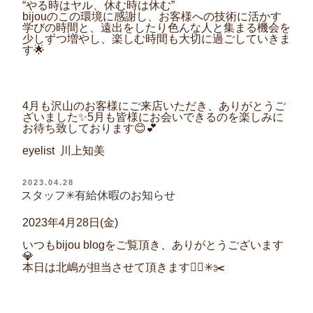
“やる時はヤル
、
休む時は休む”
bijouのこの環境に感謝し、お客様への技術に活かす
学びの時間と、
遠出をしたり
色んな人と集まる機会を
少しずつ増やし、楽しむ時間も大切に過ごしていきま
す
🌟
4月も沢山のお客様にご来店いただき、ありがとうご
ざいました
✨
5
月も皆様にお会いできるのを楽しみに
お待ち致しております
😊💕
eyelist 川上知美
投
2023.04.28
稿
スタッフ✳︎有給休暇のお知らせ
日:
2023年4月28日(金)
いつもbijou blogをご覧頂き、ありがとうございます
💎
本日は北嶋が担当させて頂きます💇‍♀️✳︎✂️