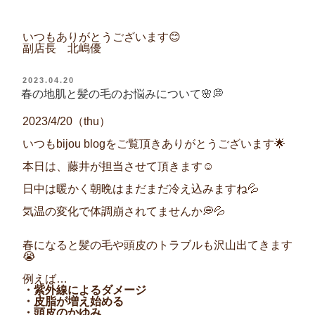
いつもありがとうございます😊
副店長 北嶋優
投
2023.04.20
稿
春の地肌と髪の毛のお悩みについて🌸💭
日:
2023/4/20
（
thu
）
いつも
bijou blog
をご覧頂きありがとうございます
🌟
本日は、藤井が担当させて頂きます
☺️
日中は暖かく朝晩はまだまだ冷え込みますね
💦
気温の変化で体調崩されてませんか
💭💦
春になると髪の毛や頭皮のトラブルも沢山出てきます
😭
例えば
…
・紫外線によるダメージ
・皮脂が増え始める
・頭皮のかゆみ