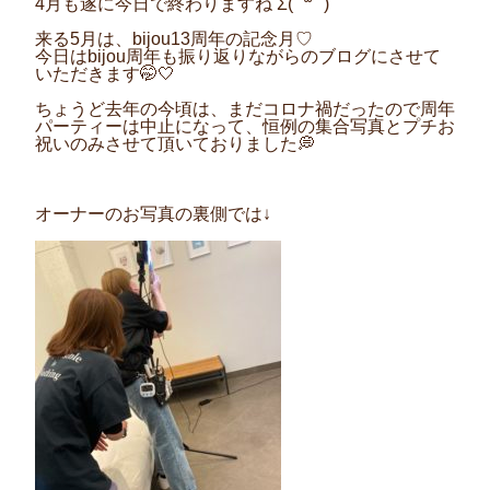
4月も遂に今日で終わりますね Σ( ˙꒳​˙ )
来る5月は、bijou13周年の記念月♡
今日はbijou周年も振り返りながらのブログにさせて
いただきます🤭🤍
ちょうど去年の今頃は、まだコロナ禍だったので周年
パーティーは中止になって、恒例の集合写真とプチお
祝いのみさせて頂いておりました💭
オーナーのお写真の裏側では↓