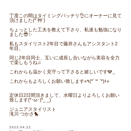
丁度この間はタイミングバッチリ👌にオーナーに見て
頂けました(*´艸`)
ちょっとした工夫を教えて下さり、私達も勉強になり
ました😎✨
私もスタイリスト2年目で藤井さんもアシスタント2
年目。
同じ2年目同士、互いに成長し合いながら美容を全力
で楽しもうね♫
これからも温かく見守って下さると嬉しいです🩶‪⸒⸒
これからもよろしくお願い致します«٩(*´ ꒳ `*)۶»
定休日2日間頂きまして、水曜日よりよろしくお願い
致します(*･ω･)*_ _)
ジュニアスタイリスト
滝川 つかさ🐤
投
2023.04.22
稿