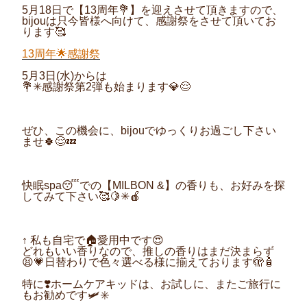
5月18日で【13周年💐】を迎えさせて頂きますので、
bijouは只今皆様へ向けて、感謝祭をさせて頂いてお
ります🥰
13周年🌟感謝祭
5月3日(水)からは
💐✳︎感謝祭第2弾も始まります💎😌
ぜひ、この機会に、bijouでゆっくりお過ごし下さい
ませ🍀😌💤
快眠spa😴での【MILBON &】の香りも、お好みを探
してみて下さい🥰🍋✳︎🍎
↑ 私も自宅で🏠愛用中です😍
どれもいい香りなので、推しの香りはまだ決まらず
😫💗日替わりで色々選べる様に揃えております🫣🧴
特に❣️ホームケアキッドは、お試しに、またご旅行に
もお勧めです🛩✳︎