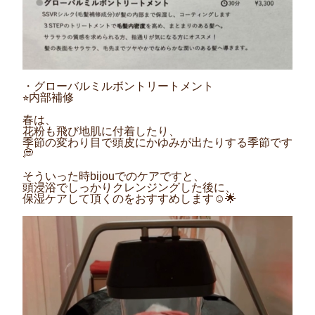
・グローバルミルボントリートメント
⭐︎
内部補修
春は、
花粉も飛び地肌に付着したり、
季節の変わり目で頭皮にかゆみが出たりする季節です
💭
そういった時
bijou
でのケアですと、
頭浸浴でしっかりクレンジングした後に、
保湿ケアして頂くのをおすすめします
☺️🌟