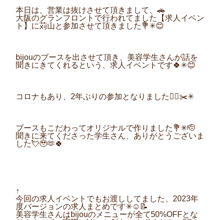
本日は、営業は抜けさせて頂き
まして、🚗
大阪のグランフロントで行われてました【求人イベン
ト】に苅山と参加させて頂きました💐✳︎😊
bijouのブースを出させて頂き、美容学生さんが話を
聞きにきてくれるという、求人イベントです🍀✳︎😊
コロナもあり、2年ぶりの参加となりました💇‍♀️✂️✳︎
ブースもこだわってオリジナルで作りました💐✳︎🫡
聞きに来てくださった学生さん、ありがとうございま
した💘🥹🫶🍀
↑
今回の求人イベントでもお渡ししてました、2023年
度バージョンの求人まとめです✳︎☺️📝
美容学生さんはbijouのメニューが全て50%OFFとな