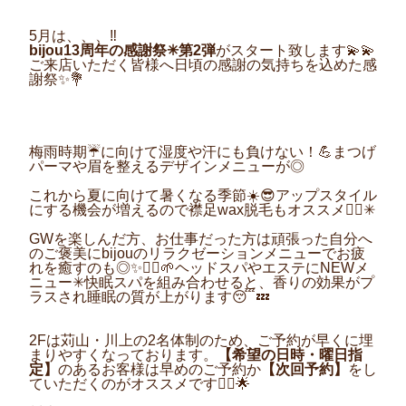
5月は、、、‼︎
bijou13
周年の感謝祭
✳︎
第
2
弾
がスタート致します
💫💫
ご来店いただく皆様へ日頃の感謝の気持ちを込めた感
謝祭
✨💐
梅雨時期
☔️
に向けて湿度や汗にも負けない！
💪
まつげ
パーマや眉を整えるデザインメニューが◎
これから夏に向けて暑くなる季節
☀️😎
アップスタイル
にする機会が増えるので襟足
wax
脱毛もオススメ
💁‍♀️
✳︎
GW
を楽しんだ方、お仕事だった方は頑張った自分へ
のご褒美に
bijou
のリラクゼーションメニューでお疲
れを癒すのも◎
✨💆‍♀️🌱
ヘッドスパやエステに
NEW
メ
ニュー✳︎
快眠スパを組み合わせると、香りの効果がプ
ラスされ睡眠の質が上がります
😴💤
2F
は苅山・川上の
2
名体制のため、ご予約が早くに埋
まりやすくなっております。
【希望の日時・曜日指
定】
のあるお客様は早めのご予約か
【次回予約】
をし
ていただくのがオススメです
💁‍♀️🌟