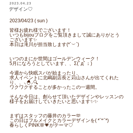
投
2023.04.23
稿
デザイン♡
日:
2023/04/23 ( sun )
皆様お疲れ様でございます！
いつもbijouブログをご覧頂きまして誠にありがとう
ございます✨
本日は滝川が担当致します(*´︶`)
いつのまにか世間はゴールデンウィーク！
5月になろうとしています、、Σ(ﾟдﾟ；)
今週から快眠スパが始まったり、
求人イベントに北嶋副店長と苅山さんが出てくれた
り、、‪⸜‪‪‪‪‪︎🐣⸝‬‪‪🔍
ワクワクすることが多かったこの一週間。
そんな今日は、創らせて頂いたデザインやレッスンの
様子をお届けしていきたいと思います✨✨
まずはスタッフの藤井のカラー︎‪🫶
この日はフルメイクとカラーデザインを(​ *´꒳`*​)
春らしくPINK🌸💗がテーマ♡