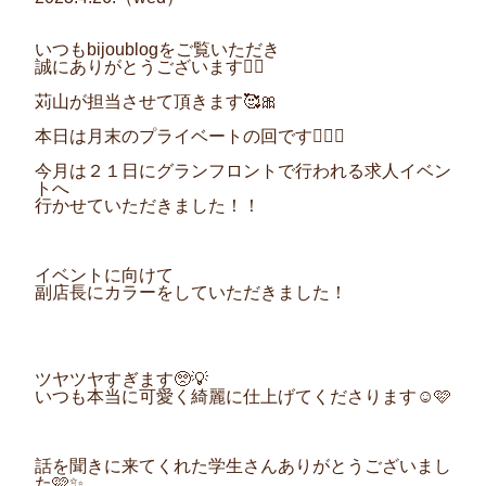
いつも
bijoublog
をご覧いただき
誠にありがとうございます
🙇‍♀️
苅山が担当させて頂きます
🥰🎀
本日は月末のプライベートの回です
🙆‍♀️✨
今月は２１日にグランフロントで行われる求人イベン
トへ
行かせていただきました！！
イベントに向けて
副店長にカラーをしていただきました！
ツヤツヤすぎます🥺💡
いつも本当に可愛く綺麗に仕上げてくださります☺️🩷
話を聞きに来てくれた学生さんありがとうございまし
た
🩷✨