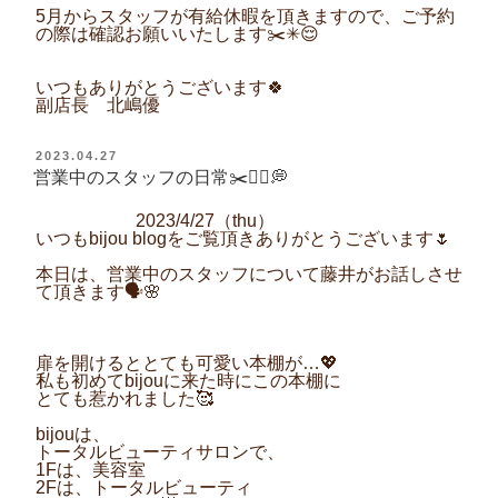
5月からスタッフが有給休暇を頂きますので、ご予約
の際は確認お願いいたします✂️✳︎😌
いつもありがとうございます
🍀
副店長 北嶋優
投
2023.04.27
稿
営業中のスタッフの日常✂️💆‍♀️💭
日:
2023/4/27
（
thu
）
いつも
bijou blog
をご覧頂きありがとうございます
🌷
本日は、営業中のスタッフについて藤井がお話しさせ
て頂きます
🗣️🌸
扉を開けるととても可愛い本棚が
…
💖
私も初めて
bijou
に来た時にこの本棚に
とても惹かれました
🥰
bijou
は、
トータルビューティサロンで、
1F
は、美容室
2F
は、トータルビューティ