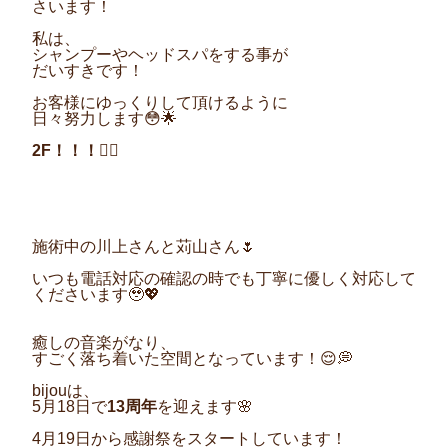
さいます！
私は、
シャンプーやヘッドスパをする事が
だいすきです！
お客様にゆっくりして頂けるように
日々努力します
😳🌟
2F！！！💆‍♀️
施術中の川上さんと苅山さん
🌷
いつも電話対応の確認の時でも丁寧に優しく対応して
くださいます
🥹💖
癒しの音楽がなり、
すごく落ち着いた空間となっています！
😌💭
bijou
は、
5
月
18
日で
13
周年
を迎えます
🌸
4
月
19
日から感謝祭をスタートしています！