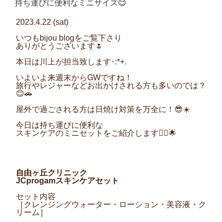
持ち運びに便利なミニサイズ😊
日:
2023.4.22 (sat)
いつも
bijou blog
をご覧下さり
ありがとうございます
🌷
本日は川上が担当致します･
:*+.
いよいよ来週末から
GW
ですね！
旅行やレジャーなどお出かけされる方も多いのでは？
😊🚗
屋外で過ごされる方は日焼け対策を万全に！
😎☀️
今日は持ち運びに便利な
スキンケアのミニセットをご紹介します
💁‍♀️🌟
自由ヶ丘クリニック
JCprogam
スキンケアセット
セット内容
［クレンジングウォーター・
ローション・美
容液・
ク
リーム］