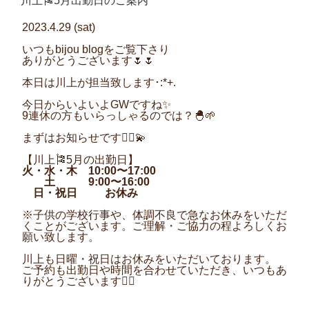
川上🎏5月出勤日のご案内
日:
2023.4.29 (sat)
いつも
bijou blog
をご覧下さり
ありがとうございます
🌷🌷
本日は川上が担当致します･
:*+.
今日からいよいよ
GW
ですね✨
9
連休の方もいらっしゃるのでは？🐣
🌱
まずはお知らせです💁‍♀️💫
【川上
🎏
5
月の出勤日】
火・水・木
10:00
〜
17:00
土
9:00
〜
16:00
日・祝日
お休み
※
子供の学校行事や、体調不良で急なお休みをいただ
くことがございます。ご理解・ご協力の程よろしくお
願い致します。
川上も日曜・祝日はお休みをいただいております。
ご予約も出勤日や時間を合わせていただき、いつもあ
りがとうございます
🙇‍♂️