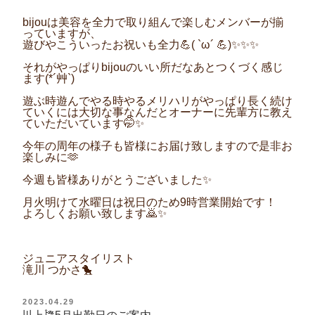
bijouは美容を全力で取り組んで楽しむメンバーが揃
っていますが、
遊びやこういったお祝いも全力💪( `ω´ 💪)✨✨✨
それがやっぱりbijouのいい所だなあとつくづく感じ
ます(*´艸`)
遊ぶ時遊んでやる時やるメリハリがやっぱり長く続け
ていくには大切な事なんだとオーナーに先輩方に教え
ていただいています🤭✨
今年の周年の様子も皆様にお届け致しますので是非お
楽しみに🫶
今週も皆様ありがとうございました✨
月火明けて水曜日は祝日のため9時営業開始です！
よろしくお願い致します🙇✨
ジュニアスタイリスト
滝川 つかさ🐤
投
2023.04.29
稿