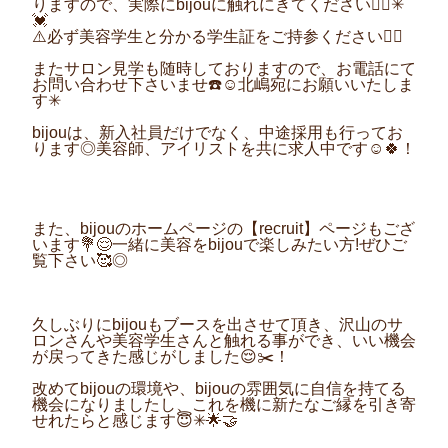
りますので、実際にbijouに触れにきてください💇‍♀️✳︎
💓
⚠️必ず美容学生と分かる学生証をご持参ください🙇‍♀️
またサロン見学も随時しておりますので、お電話にて
お問い合わせ下さいませ☎️☺️北嶋宛にお願いいたしま
す✳︎
bijouは、新入社員だけでなく、中途採用も行ってお
ります◎美容師、アイリストを共に求人中です☺️🍀！
また、bijouのホームページの【recruit】ページもござ
います💐😌一緒に美容をbijouで楽しみたい方!ぜひご
覧下さい🥰◎
久しぶりにbijouもブースを出させて頂き、沢山のサ
ロンさんや美容学生さんと触れる事ができ、いい機会
が戻ってきた感じがしました😌✂️！
改めてbijouの環境や、bijouの雰囲気に自信を持てる
機会になりましたし、これを機に新たなご縁を引き寄
せれたらと感じます😇✳︎🌟🤝