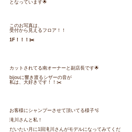
となっています
🌟
このお写真は、
受付から見えるフロア！！
1F
！！！✂️
カットされてる南オーナーと副店長です
🌟
bijou
に響き渡るシザーの音が
私は、大好きです！！
✂️
お客様にシャンプーさせて頂いてる様子
🫧
滝川さんと私！
だいたい月に
1
回滝川さんがモデルになってみてくだ