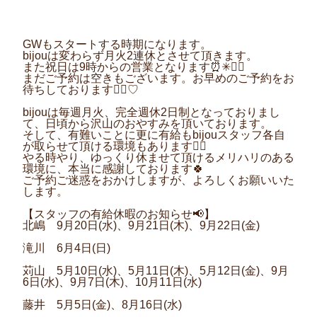
GWもスタートする時期になります。
bijouは変わらず月火2連休とさせて頂きます。
また祝日は9時からの営業となります⏰✳︎💇‍♀️
まだご予約は空きもございます。お早めのご予約をお
待ちしております🙇‍♀️♡
bijouは毎週月火、完全週休2日制となっておりまし
て、日頃から沢山のおやすみを頂いております。
そして、有難いことに更に有給もbijouスタッフ各自
が取らせて頂ける環境もあります🙇‍♀️
やる時やり、ゆっくり休ませて頂けるメリハリのある
環境に、本当に感謝しております🍀
ご予約ご迷惑をおかけしますが、よろしくお願いいた
します。
【スタッフの有給休暇のお知らせ📢】
北嶋 9月20日(水)、9月21日(木)、9月22日(金)
滝川 6月4日(日)
苅山 5月10日(水)、5月11日(木)、5月12日(金)、9月
6日(水)、9月7日(木)、10月11日(水)
藤井 5月5日(金)、8月16日(水)