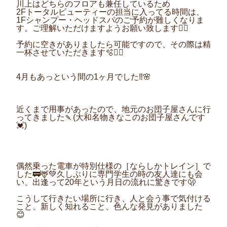
川上はどちらのフロアも兼任しているため
2F
トータルビューティーの担当に入ってる時間は、
1F
シャンプー・ヘッドスパのご予約が難しくなりま
す。ご理解いただけますようお願い致します
🙇‍♂️
予約に空きがありましたら可能ですので、その際は精
一杯させていただきます🫧💆‍♀️
4
月もあっという間の
1
ヶ月
でした‼︎🌸
近くまで用事があったので、地元のお団子屋さんに行
ってきました🍡(大和名物きなこのお団子屋さんです
💓)
偶然乗った電車が特別仕様の［ならしかトレイン］で
した🚃🦌💚久しぶりに専門学生の時の友人達にも会
い、出逢って
20
年という月日の流れに驚きです
🫢
こうして行きたい場所に行き、人と会う事で気付ける
こと、新しく知れること、色んな発見がありました
😊