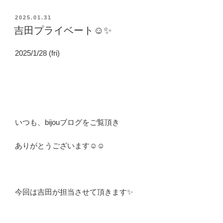
投
2025.01.31
稿
吉田プライベート☺️✨
日:
2025/1/28 (fri)
いつも、bijouブログをご覧頂き
ありがとうございます☺️☺️
今回は吉田が担当させて頂きます✨