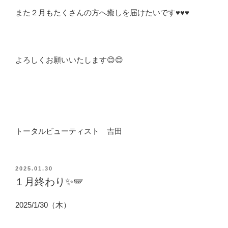
また２月もたくさんの方へ癒しを届けたいです♥️♥️♥️
よろしくお願いいたします😊😊
トータルビューティスト 吉田
投
2025.01.30
稿
１月終わり✨🪽
日:
2025/1/30（木）