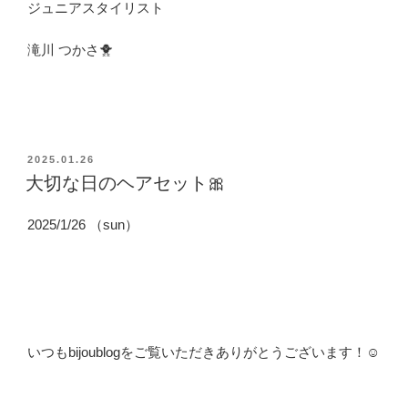
ジュニアスタイリスト
滝川 つかさ🐥
投
2025.01.26
稿
大切な日のヘアセット🎀
日:
2025/1/26 （sun）
いつもbijoublogをご覧いただきありがとうございます！☺️