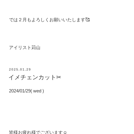
では２月もよろしくお願いいたします🥰
アイリスト苅山
投
2025.01.29
稿
イメチェンカット✂
日:
2024/01/29( wed )
皆様お疲れ様でございます☺