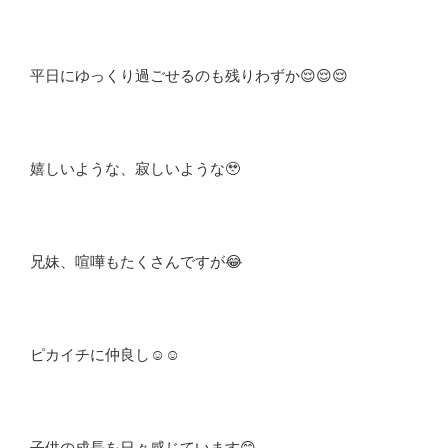
平日にゆっくり過ごせるのも残りわずか😌😌😌
嬉しいような、寂しいような🥹
兄妹、喧嘩もたくさんですが😂
ピカイチに仲良し☺️☺️
子供の成長を日々感じています😊