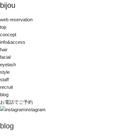
bijou
web reservation
top
concept
info&access
hair
facial
eyelash
style
staff
recruit
blog
お電話でご予約
instagram
blog