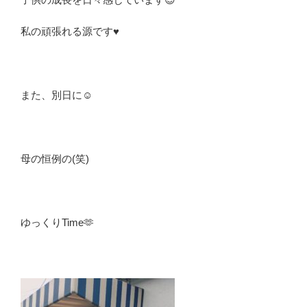
私の頑張れる源です♥️
また、別日に☺️
母の恒例の(笑)
ゆっくりTime🫶