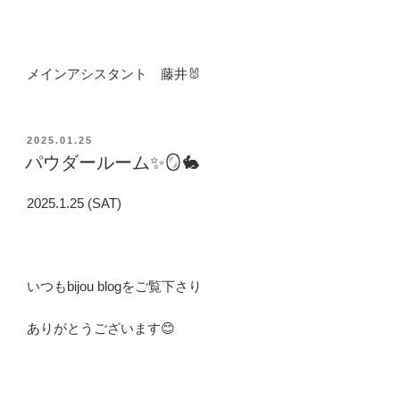
メインアシスタント 藤井🐰
投
2025.01.25
稿
パウダールーム✨🪞🐇
日:
2025.1.25 (SAT)
いつもbijou blogをご覧下さり
ありがとうございます😊