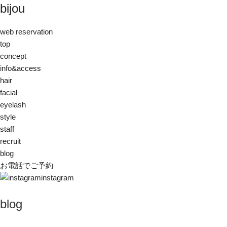
bijou
web reservation
top
concept
info&access
hair
facial
eyelash
style
staff
recruit
blog
お電話でご予約
instagram
blog