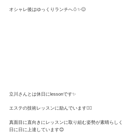
オシャレ後はゆっくりランチへ🥚✨😊
立川さんとは休日にlessonです✨
エステの技術レッスンに励んでいます💆‍♀️
真面目に直向きに
レッスンに取り組む姿勢が素晴らしく
日に日に上達しています😊