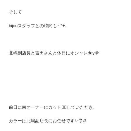
そして
bijouスタッフとの時間も･:*+.
北嶋副店長と吉田さんと休
日にオシャレday💎
前日に南オーナーにカット💇‍♀️していただき、
カラーは北嶋副店長にお任せです✨🧑‍🎨