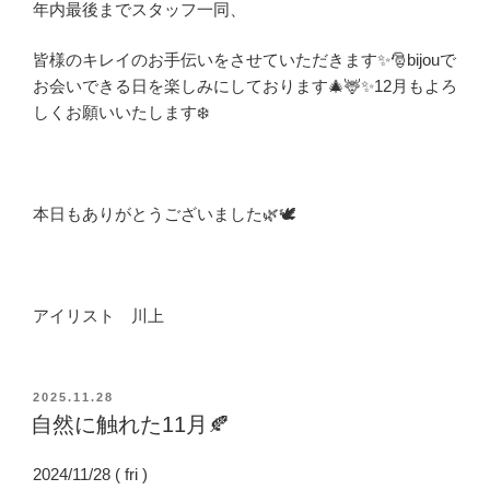
年内最後までスタッフ一同、
皆様のキレイのお手伝いを
させていただきます✨
🎅
bijouで
お
会いできる日を
楽しみにしております
🎄🦌✨
12月もよろ
しくお願いいたします❄️
本日もありがとうございました🌿🕊️
アイリスト 川上
投
2025.11.28
稿
自然に触れた11月🍂
日:
2024/11/28 ( fri )