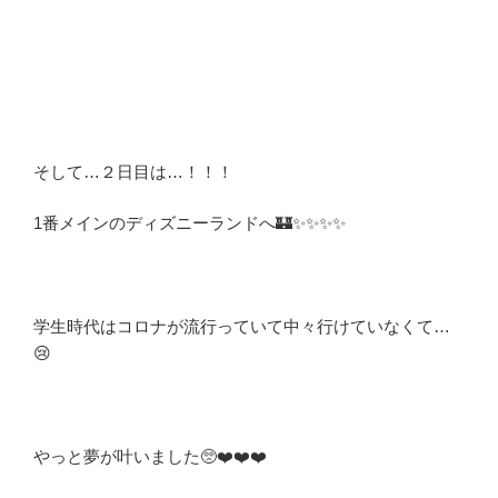
そして…２日目は…！！！
1番メインのディズニーランドへ🏰✨✨✨✨
学生時代は
コロナが流行っていて中々行けていなくて…
😢
やっと夢が叶いました🥺❤️❤️❤️