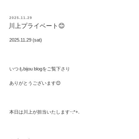
投
2025.11.29
稿
川上プライベート😊
日:
2025.11.29 (sat)
いつもbijou blogをご覧下さり
ありがとうございます😊
本日は川上が担当いたします･:*+.