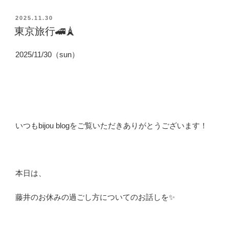
投
2025.11.30
稿
東京旅行🚄🗼
日:
2025/11/30（sun）
いつもbijou blogをご覧いただきありがとうございます！
本日は、
藤井のお休みの過ごし方についてのお話しを✨