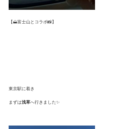
【🗻富士山とコラボ📸】
東京駅に着き
まずは
浅草
へ行きました✨