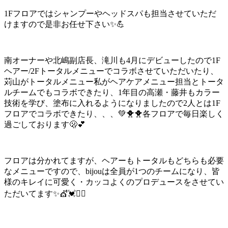
1F
フロアではシャンプーやヘッドスパも担当させていただ
けますので是非お任せ下さい✨
💪
南オーナーや北嶋副店長、滝川も
4
月にデビューしたので
1F
ヘアー
/2F
トータルメニューでコラボさせていただいたり、
苅山がトータルメニュー私がヘアケアメニュー担当とトータ
ルチームでもコラボできたり、
1
年目の高瀬・藤井もカラー
技術を学び、塗布に入れるようになりましたので
2
人とは
1F
フロアでコラボできたり、、、💚🐥🐥
各フロアで毎日楽しく
過ごしております
🫢💕
フロアは分かれてますが、ヘアーもトータルもどちらも必要
なメニューですので、
bijou
は全員が
1
つのチームになり、皆
様のキレイに可愛く・カッコよくのプロデュースをさせてい
ただいてます
✨💇‍💓💆‍♀️