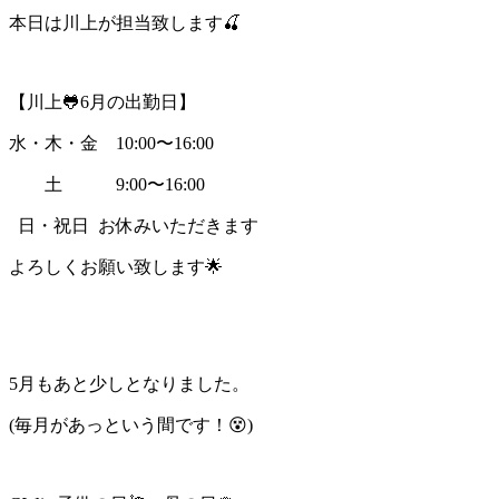
本日は川上が担当致します
🍒
【川上🐸
6
月の出勤日】
水・木・金
10:00
〜
16:00
土
9:00
〜
16:00
日・祝日
お休みいただきます
よろしくお願い致します🌟
5
月もあと少しとなりました。
(
毎月があっという間です！
😵
)