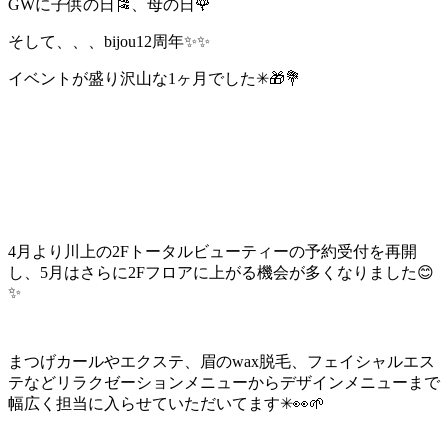
GW
に子供の日
🎏
、母の日
🌹
そして、、、
bijou12
周年
✨✨
イベントが盛り沢山な
1
ヶ月でした
✳︎
🎁💐
4月より川上の
2F
トータルビューティーの予約受付を
再開
し、5月はさらに2Fフロアに上がる機会が多くなりました
😊
✨
まつげカールやエクステ、眉の
wax
脱毛、フェイシャルエス
テなどリラクゼーションメニューからデザインメニューまで
幅広く担当に入らせていただいてます
✳︎
👀🌱