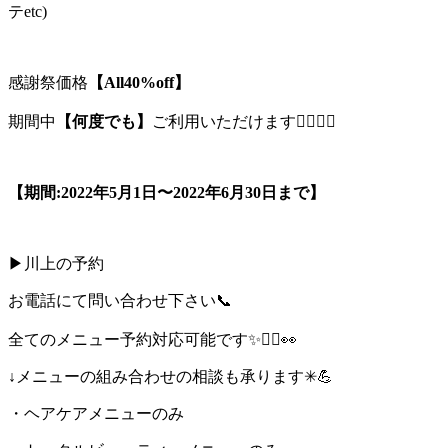
テ
etc)
感謝祭価格
【
All40%off
】
期間中
【何度でも】
ご利用いただけます
🙆‍♀️🙆‍♀️
【期間
:2022
年
5
月
1
日〜
2022
年
6
月
30
日まで】
▶︎
川上の予約
お電話にて問い合わせ下さい
📞
全てのメニュー予約対応可能です
✨💆‍♀️👀
↓
メニューの組み合わせの相談も承ります
✳︎💪
・ヘアケアメニューのみ