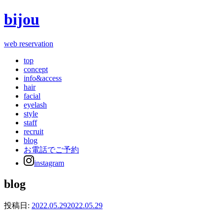
bijou
web reservation
top
concept
info&access
hair
facial
eyelash
style
staff
recruit
blog
お電話でご予約
instagram
blog
投稿日:
2022.05.29
2022.05.29