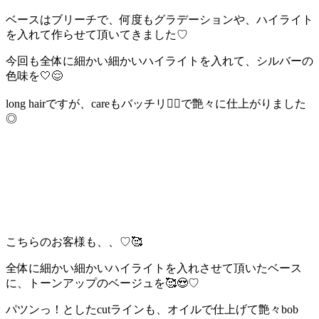
ベースはブリーチで、何度もグラデーションや、ハイライト
を入れて作らせて頂いてきました♡
今回も全体に細かい細かいハイライトを入れて、シルバーの
色味を🤍😌
long hairですが、careもバッチリ
🙆‍♀️で艶々に仕上がりました
◎
こちらのお客様も、、♡🥰
全体に細かい細かいハイライトを入れさせて頂いたベース
に、トーンアップのベージュを🥰😍♡
パツンっ！としたcutラインも、オイルで仕上げて艶々bob