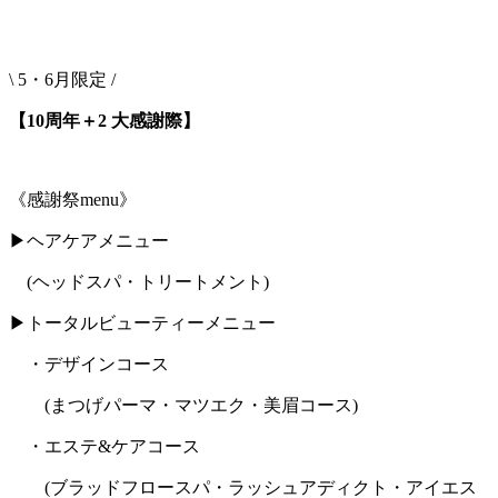
\ 5
・6月限定 /
【
10
周年＋
2
大感謝際】
《感謝祭
menu
》
▶︎
ヘアケアメニュー
(
ヘッドスパ・トリートメント
)
▶︎
トータルビューティーメニュー
・デザインコース
(
まつげパーマ・マツエク・美眉コース
)
・エステ
&
ケアコース
(
ブラッドフロースパ・ラッシュアディクト・アイエス