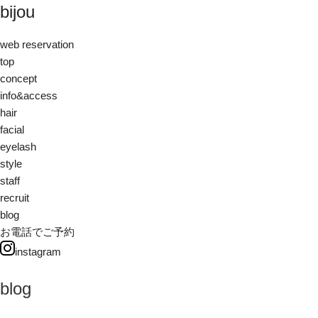
bijou
web reservation
top
concept
info&access
hair
facial
eyelash
style
staff
recruit
blog
お電話でご予約
instagram
blog