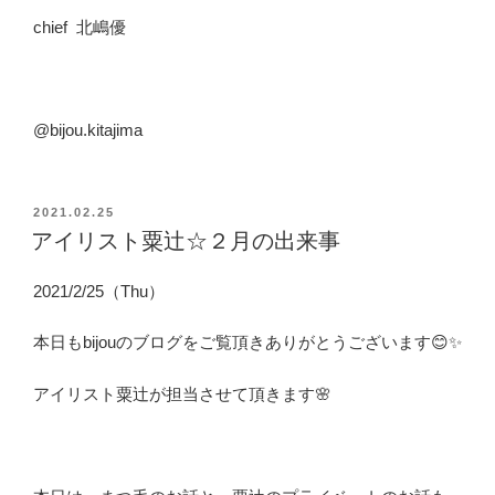
chief 北嶋優
@bijou.kitajima
投
2021.02.25
稿
アイリスト粟辻☆２月の出来事
日:
2021/2/25（Thu）
本日もbijouのブログをご覧頂きありがとうございます😊✨
アイリスト粟辻が担当させて頂きます🌸