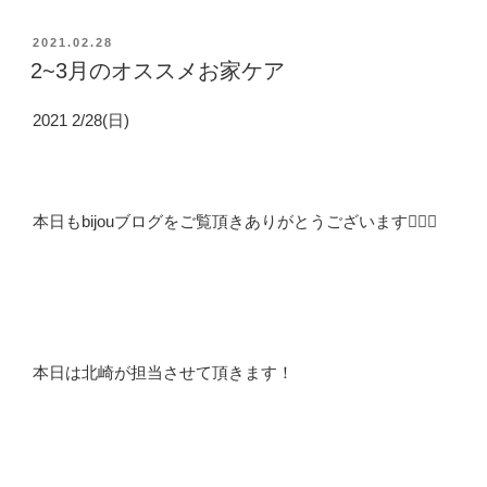
投
2021.02.28
稿
2~3月のオススメお家ケア
日:
2021 2/28(日)
本日もbijouブログをご覧頂きありがとうございます🙇🏻‍♂️
本日は北崎が担当させて頂きます！