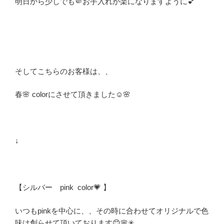
明日から少しでも🤏お手入れが楽になりますように💕
そしてこちらのお客様は、、
春
🌸 colorにさせて頂きました☺️🌸
↓
【シルバー pink color💗 】
いつもpinkを中心に、、その時に合わせてオリジナルで色
味は創らせて頂いております😊🌸✳︎