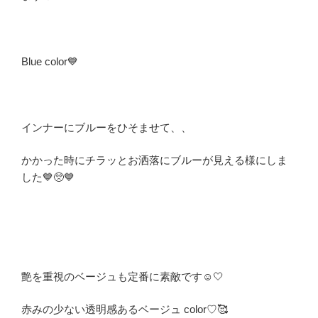
Blue color💙
インナーにブルーをひそませて、、
かかった時にチラッとお洒落にブルーが見える様にしま
した💙🥺💙
艶を重視のベージュも定番に素敵です☺️🤍
赤みの少ない透明感あるベージュ color♡🥰