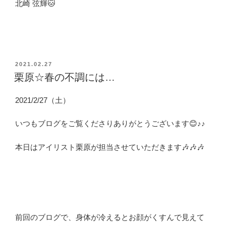
北崎 弦輝🐱
投
2021.02.27
稿
栗原☆春の不調には…
日:
2021/2/27（土）
いつもブログをご覧くださりありがとうございます😊♪♪
本日はアイリスト栗原が担当させていただきます🎶🎶🎶
前回のブログで、身体が冷えるとお顔がくすんで見えて