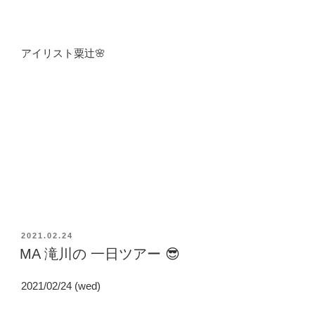
アイリスト粟辻🌸
投
2021.02.24
稿
MA 滝川の 一日ツアー 😎
日:
2021/02/24 (wed)