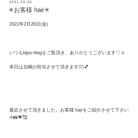
投
2021.02.26
稿
✳︎お客様 hair✳︎
日:
2021年2月26日(金)
いつもbijou blogをご覧頂き、ありがとうございます
♡☺️
本日は北嶋が担当させて頂きます💁‍♀️💕
最近させて頂きました、お客様 hairをご紹介させて下さい
✳︎📸💗🥰