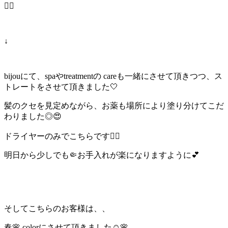
💁‍♀️
↓
bijouにて、spaやtreatmentの careも一緒にさせて頂きつつ、ス
トレートをさせて頂きました🤍
髪のクセを見定めながら、お薬も場所により塗り分けてこだ
わりました◎😍
ドライヤーのみでこちらです💁‍♀️
明日から少しでも🤏お手入れが楽になりますように💕
そしてこちらのお客様は、、
春
🌸 colorにさせて頂きました☺️🌸