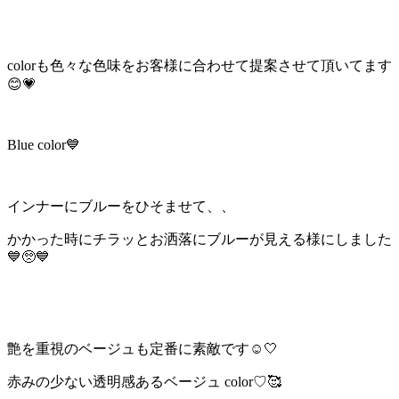
colorも色々な色味をお客様に合わせて提案させて頂いてます
😊💗
Blue color💙
インナーにブルーをひそませて、、
かかった時にチラッとお洒落にブルーが見える様にしました
💙🥺💙
艶を重視のベージュも定番に素敵です☺️🤍
赤みの少ない透明感あるベージュ color♡🥰