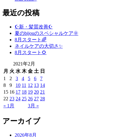
最近の投稿
☪️新・髪質改善☪️
夏のbijouのスペシャルケア🌞
8月スタート🌈
ネイルケアの大切さ✨
8月スタート🌻
2021年2月
月
火
水
木
金
土
日
1
2
3
4
5
6
7
8
9
10
11
12
13
14
15
16
17
18
19
20
21
22
23
24
25
26
27
28
« 1月
3月 »
アーカイブ
2026年8月