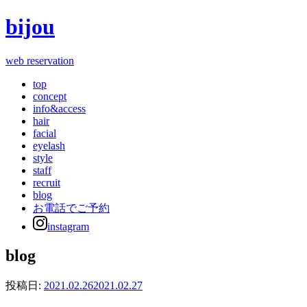
bijou
web reservation
top
concept
info&access
hair
facial
eyelash
style
staff
recruit
blog
お電話でご予約
instagram
blog
投稿日:
2021.02.26
2021.02.27