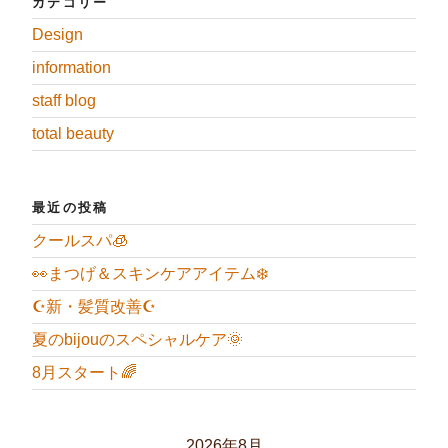
カテゴリー
Design
information
staff blog
total beauty
最近の投稿
クールスパ🧊
👀まつげ＆スキンケアアイテム❄️
☪️新・髪質改善☪️
夏のbijouのスペシャルケア🌞
8月スタート🌈
2026年8月