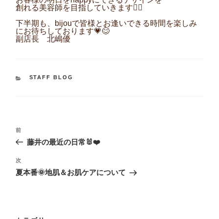
創れる美容師を目指していきます💇‍♀️
下半期も、
bijouで皆様とお逢いできる時間を楽しみ
にお待ちしております💗😊
副店長 北嶋優
カ
STAFF BLOG
テ
ゴ
リ
ー
投
過
前
稿
去
藤井の最近の日常🐰❤️
ナ
の
投
ビ
次
次
稿
ゲ
の
夏本番🌞地肌＆お肌ケアについて
投
ー
稿
シ
ョ
ン