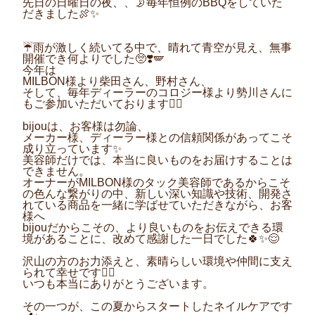
先日の日曜日の夜、、🌛毎年恒例のBBQをしていた
だきました🍖✨
☔️雨が激しく続いてる中で、晴れて青空が見え、無事
開催でき何よりでした
🥺❣️🪽
今年は
MILBON様より柴田さん、野村さん、
そして、毎年ディーラーのコロジー様より勢川さんに
もご参加いただいております🙇‍♀️
bijouは、お客様は勿論、
メーカー様、ディーラー様との信頼関係があってこそ
成り立っています✨
美容師だけでは、本当に良いものをお届けすることは
できません。
オーナーがMILBON様のタック美容師であるからこそ
の色んな繋がりの中、
新しい深い知識や技術、開発さ
れている商品を一緒に学ばせていただきながら、お客
様へ
bijouだからこその、より良いものをお伝えできる環
境があることに、改めて感謝した一日でした🍀✨😌
沢山の方のお力添えと、
素晴らしい環境や仲間に支え
られて幸せです💇‍♀️
いつも本当にありがとうございます。
その一つが、この夏からスタートした
ネイルケア
です