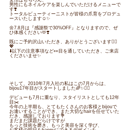
男性にもネイルケアを楽しんでいただけるメニューで
す❣️
トータルビューティーニストが皆様の爪育をプロデュ
ースいたします☺️✨
🌼7.8月は『感謝祭で30%OFF』となりますので、ぜ
ひ体感ください🫶❣️
既にご予約沢山いただき、ありがとうございます🙇‍♀️
💖
⬇️以下の注意事項など👀目を通していただき、ご来店
くださいませ✨
そして、2010年7月入社の私はこの7月からは、
bijou17年目がスタートしました🌈✨💇‍♀️
デビューも7月に重なり、スタイリストとしても12年
目✂️
今年の上半期も、とてもたくさんのお客様とbijouで
お逢いすることができ、また大切なhairを任せていた
だき、感謝しております💐
まだまだ課題だらけですが
もっと技術を磨き、もっと美容を深く学び、
お客様の明日をhappyにできるデザインを