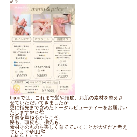
💅✨
bijouでは、
これまで髪や頭皮、お肌の素材を整えさ
せていただいてきましたが
更に指先まで含めたトータルビューティーを
お届けい
たします🌱☺️😌
年齢を重ねるからこそ、
髪も、頭皮も、指先も、
素材そのものを美しく育てていくことが大切だと考え
ています💎💆‍♀️🫧
女性はもちろん、