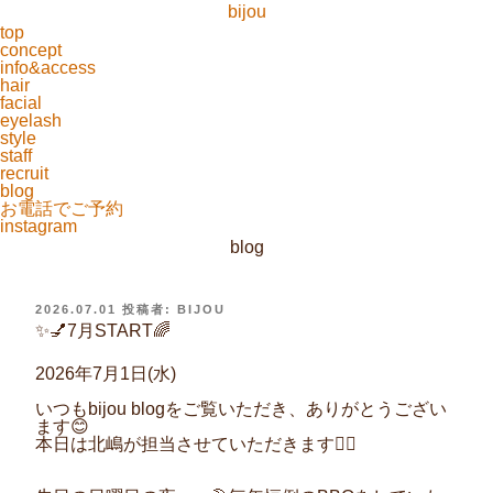
bijou
top
concept
info&access
hair
facial
eyelash
style
staff
recruit
blog
お電話でご予約
instagram
blog
投
2026.07.01
投稿者:
BIJOU
稿
✨💅7月START🌈
日:
2026年7月1日(水)
いつもbijou blogをご覧いただき、ありがとうござい
ます😊
本日は北嶋が担当させていただきます💇‍♀️