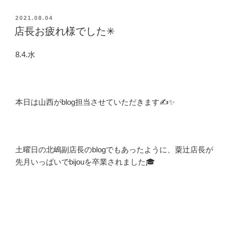
投
2021.08.04
稿
店長お疲れ様でした✳︎
日:
8.4.水
本日は山西がblog担当させていただきます
✍️✨
土曜日の北嶋副店長のblogでもあったように、粟辻店長が
先月いっぱいでbijouを卒業されました🎓