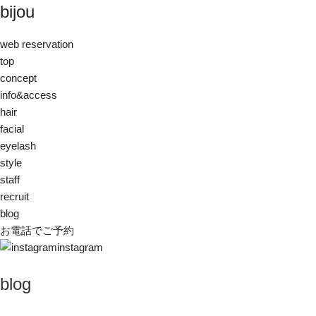
bijou
web reservation
top
concept
info&access
hair
facial
eyelash
style
staff
recruit
blog
お電話でご予約
instagram
blog