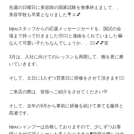
先週の日曜日に美容師の国家試験を無事終えまして、、
美容学校も卒業となりました💐☺️💕
bijouスタッフからの応援メッセージカードを、国試の会
場まで持って行きました🥺❤️‍🔥と連絡をくれていました😂
なんて可愛い子たちなんでしょうか、、🤦‍♀️💕💕笑
3月は、入社に向けてのレッスンも再開して、腕を更に磨
いていきます。
そして、土日に1人ずつ営業日に研修をさせて頂きます🙇‍♀️
ご来店の際は、皆様へご紹介をさせてください💛
そして、去年の9月から事前に研修を続けて来てる藤井と
髙瀬です。
bijouシャンプーは合格しておりますので、少しずつお客
様にさせて頂くシーンも多くなります☺️❣️皆様の癒しは今