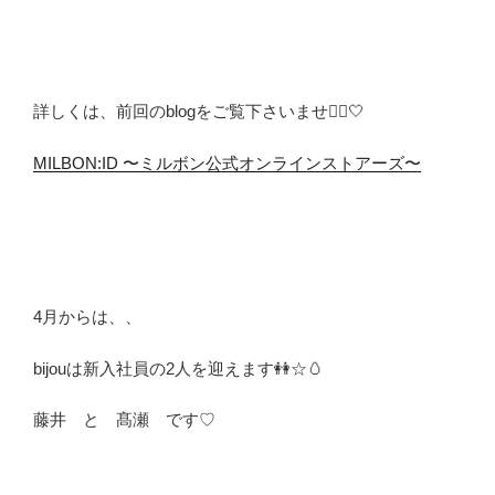
詳しくは、前回のblogをご覧下さいませ💁‍♀️🤍
MILBON:ID 〜ミルボン公式オンラインストアーズ〜
4月からは、、
bijouは新入社員の2人を迎えます👭☆🥚
藤井 と 髙瀬 です♡