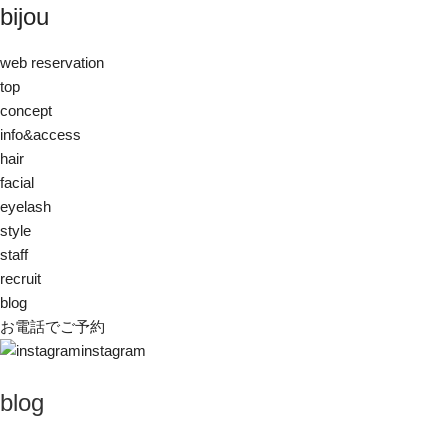
bijou
web reservation
top
concept
info&access
hair
facial
eyelash
style
staff
recruit
blog
お電話でご予約
instagram
blog