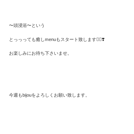
〜頭浸浴〜という
とっっっても癒しmenuもスタート致します🙇‍♀️❣️
お楽しみにお待ち下さいませ。
今週もbijouをよろしくお願い致します。