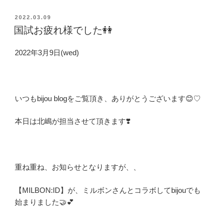
投
2022.03.09
稿
国試お疲れ様でした👭
日:
2022年3月9日(wed)
いつもbijou blogをご覧頂き、ありがとうございます😊♡
本日は北嶋が担当させて頂きます❣️
重ね重ね、お知らせとなりますが、、
【MILBON:ID】が、ミルボンさんとコラボしてbijouでも
始まりました🤝💕