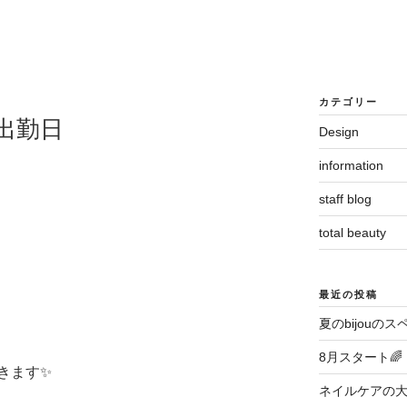
カテゴリー
の出勤日
Design
information
staff blog
total beauty
き
最近の投稿
夏のbijouのス
8月スタート🌈
きます✨
ネイルケアの大