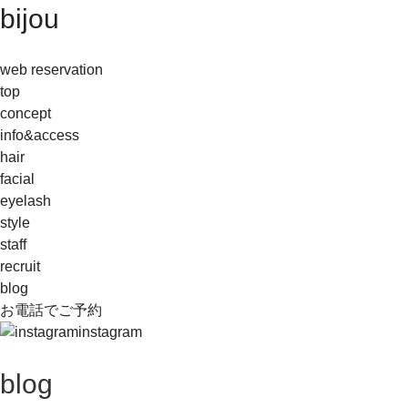
bijou
web reservation
top
concept
info&access
hair
facial
eyelash
style
staff
recruit
blog
お電話でご予約
instagram
blog