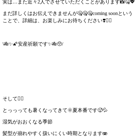
実は…また近々2人でさせていただくことがあります📸🤐💖
まだ詳しくはお伝えできませんが🤐🤐🤐coming soonという
ことで、詳細は、お楽しみに
お待ちください❣️🙇‍♀️
\🎋✨🌠安産祈願です✨🎋🥺/
そして💇‍♀️
とっっっても暑くなってきて🌞夏本番です🥵💦
湿気がおおくなる季節
髪型が崩れやすく扱いにくい時期となります🫨