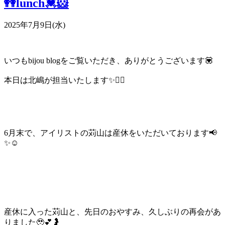
👭lunch💓🐹
2025年7月9日(水)
いつもbijou blogをご覧いただき、ありがとうございます💟
本日は北嶋が担当いたします✨💇‍♀️
6月末で、アイリストの苅山は産休をいただいております📢
✨☺️
産休に入った苅山と、先日のおやすみ、久しぶりの再会があ
りました🥹💕🤰