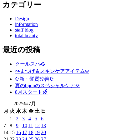
カテゴリー
Design
information
staff blog
total beauty
最近の投稿
クールスパ🧊
👀まつげ＆スキンケアアイテム❄️
☪️新・髪質改善☪️
夏のbijouのスペシャルケア🌞
8月スタート🌈
2025年7月
月
火
水
木
金
土
日
1
2
3
4
5
6
7
8
9
10
11
12
13
14
15
16
17
18
19
20
21
22
23
24
25
26
27