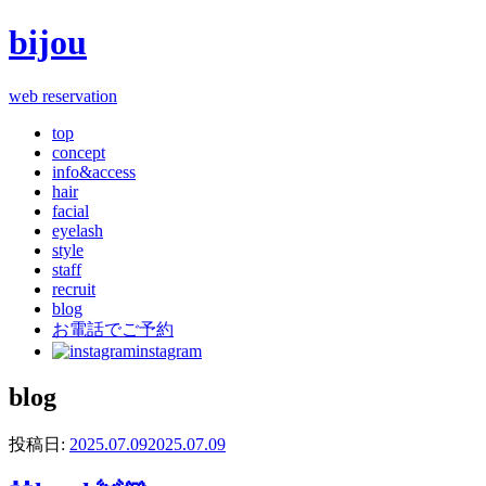
bijou
web reservation
top
concept
info&access
hair
facial
eyelash
style
staff
recruit
blog
お電話でご予約
instagram
blog
投稿日:
2025.07.09
2025.07.09