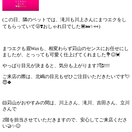
(この日、隣のベットでは、滝川も川上さんにまつエクをし
てもらっていて🫢
❣️おしゃれ日でした💟🛌✨👀)
まつエクも眉Waxも、相変わらず苅山のセンスにお任せにし
ましたが、とっっても可愛く仕上げてくれました💐😌💓
やっぱり目元が決まると、気分も上がります⤴️🥰!!!!
ご来店の際は、北嶋の目元もぜひご注目いただきたいです💘
😇🍀
🐹苅山がおやすみの間は、川上さん、滝川、吉田さん、立川
さんで
2階を担当させていただきますので、安心してご来店くださ
い🤝✨😌