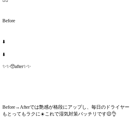
💇‍♀️
Before
⬇️
⬇️
✨✨🥺after✨✨
Before→Afterでは艶感が格段にアップし、毎日のドライヤー
もとってもラクに☀️これで湿気対策バッチリです😌👌