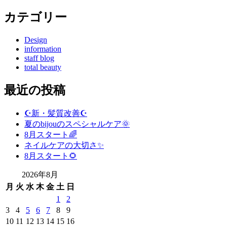
カテゴリー
Design
information
staff blog
total beauty
最近の投稿
☪️新・髪質改善☪️
夏のbijouのスペシャルケア🌞
8月スタート🌈
ネイルケアの大切さ✨
8月スタート🌻
2026年8月
月
火
水
木
金
土
日
1
2
3
4
5
6
7
8
9
10
11
12
13
14
15
16