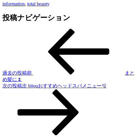
information
,
total beauty
投稿ナビゲーション
過去の投稿
前
まと
め髪に🌷
次の投稿
次
bijouおすすめヘッドスパメニュー🫧