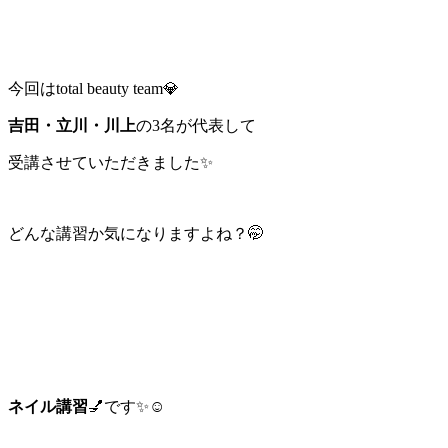
今回はtotal beauty team💎
吉田・立川・川上
の3名が代表して
受講させていただきました✨
どんな講習か気になりますよね？🤭
ネイル講習
💅です✨☺️