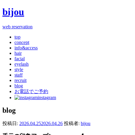
bijou
web reservation
top
concept
info&access
hair
facial
eyelash
style
staff
recruit
blog
お電話でご予約
instagram
blog
投稿日:
2026.04.25
2026.04.26
投稿者:
bijou