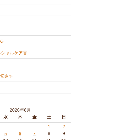
☪️
ペシャルケア🌞
切さ✨
2026年8月
水
木
金
土
日
1
2
5
6
7
8
9