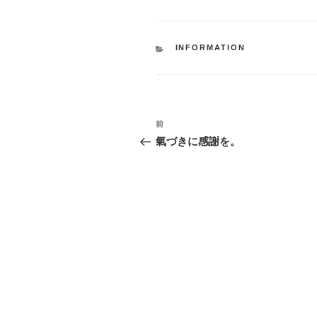
カ
INFORMATION
テ
ゴ
リ
ー
投
過
前
稿
去
氣づきに感謝を。
ナ
の
投
ビ
稿
ゲ
ー
シ
ョ
ン