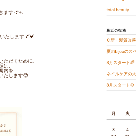
total beauty
す･:*+.
最近の投稿
たします💅💓
☪️新・髪質改善
夏のbijouのス
いただくために、
8月スタート🌈
様は、
案内を
ネイルケアの大
いたします😊
8月スタート🌻
月
火
3
4