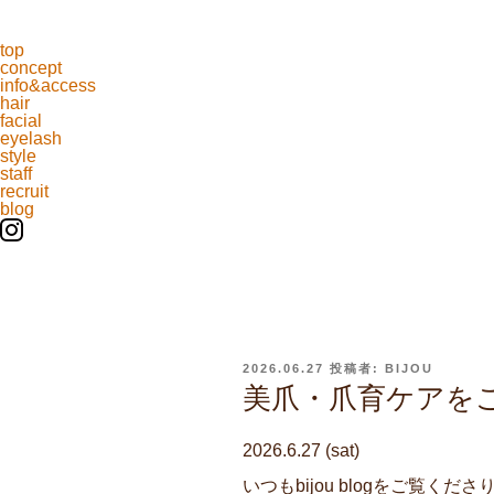
top
concept
info&access
hair
facial
eyelash
style
staff
recruit
blog
投
2026.06.27
投稿者:
BIJOU
稿
美爪・爪育ケアをご
日:
2026.6.27 (sat)
いつもbijou blogをご覧くださ