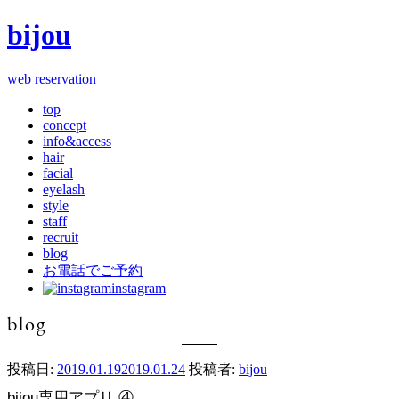
bijou
web reservation
top
concept
info&access
hair
facial
eyelash
style
staff
recruit
blog
お電話でご予約
instagram
blog
投稿日:
2019.01.19
2019.01.24
投稿者:
bijou
bijou専用アプリ ④