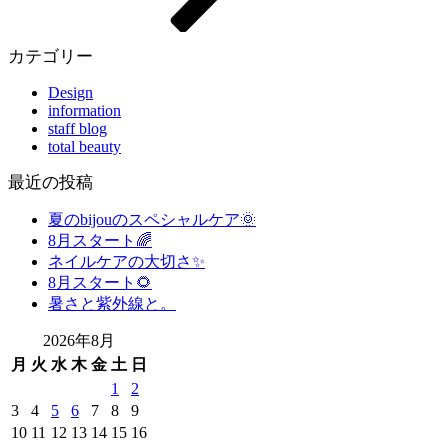
カテゴリー
Design
information
staff blog
total beauty
最近の投稿
夏のbijouのスペシャルケア🌞
8月スタート🌈
ネイルケアの大切さ✨
8月スタート🌻
暑さと紫外線と。
2026年8月
月
火
水
木
金
土
日
1
2
3
4
5
6
7
8
9
10
11
12
13
14
15
16