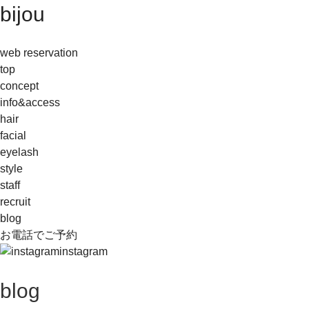
bijou
web reservation
top
concept
info&access
hair
facial
eyelash
style
staff
recruit
blog
お電話でご予約
instagram
blog