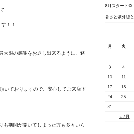
8月スタート🌻
経て
暑さと紫外線
ます！！
月
火
最大限の感謝をお返し出来るように、務
3
4
10
11
17
18
せて頂いておりますので、安心してご来店下
24
25
31
« 7月
りも期間が開いてしまった方も多々いら