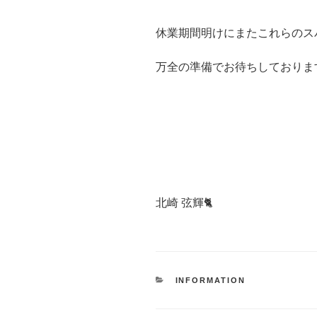
休業期間明けにまたこれらのス
万全の準備でお待ちしております
北崎 弦輝🐈
カ
INFORMATION
テ
ゴ
リ