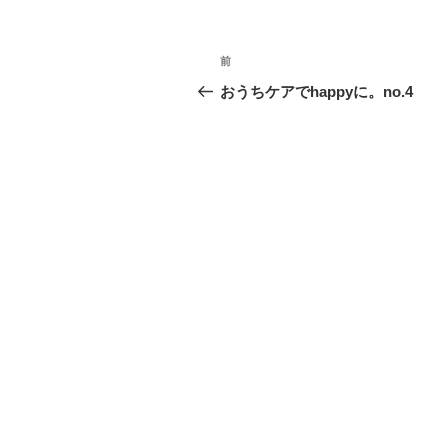
ー
投
前
過
稿
去
おうちケアでhappyに。no.4
の
ナ
投
ビ
稿
ゲ
ー
シ
ョ
ン