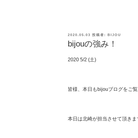
投
2020.05.03
投稿者:
BIJOU
稿
bijouの強み！
日:
2020 5/2 (土)
皆様、本日もbijouブログをご覧頂
本日は北崎が担当させて頂きます