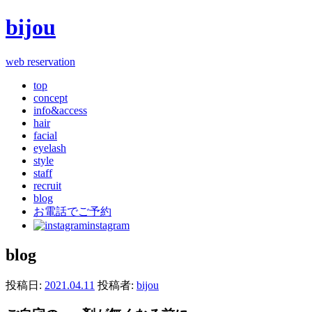
bijou
web reservation
top
concept
info&access
hair
facial
eyelash
style
staff
recruit
blog
お電話でご予約
instagram
blog
投稿日:
2021.04.11
投稿者:
bijou