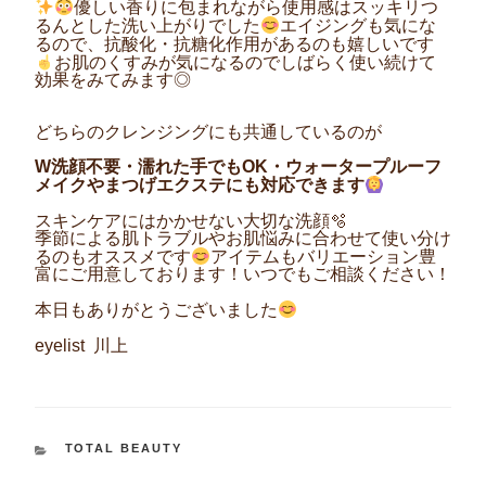
優しい香りに包まれながら使用感はスッキリつ
るんとした洗い上がりでした
エイジングも気にな
るので、抗酸化・抗糖化作用があるのも嬉しいです
お肌のくすみが気になるのでしばらく使い続けて
効果をみてみます◎
どちらのクレンジングにも共通しているのが
W洗顔不要・濡れた手でもOK・ウォータープルーフ
メイクやまつげエクステにも対応できます
スキンケアにはかかせない大切な洗顔🫧
季節による肌トラブルやお肌悩みに合わせて使い分け
るのもオススメです
アイテムもバリエーション豊
富にご用意しております！いつでもご相談ください！
本日もありがとうございました
eyelist 川上
カ
TOTAL BEAUTY
テ
ゴ
リ