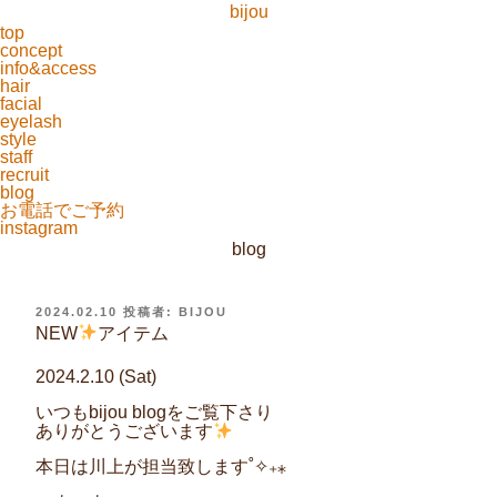
bijou
top
concept
info&access
hair
facial
eyelash
style
staff
recruit
blog
お電話でご予約
instagram
blog
投
2024.02.10
投稿者:
BIJOU
稿
NEW
アイテム
日:
2024.2.10 (Sat)
いつもbijou blogをご覧下さり
ありがとうございます
本日は川上が担当致します˚✧₊⁎