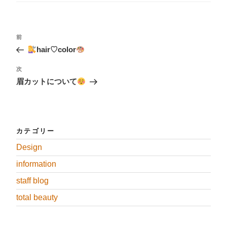
ー
投
過
前
稿
去
hair♡color
ナ
の
投
ビ
次
次
稿
ゲ
の
眉カットについて
投
ー
稿
シ
ョ
ン
カテゴリー
Design
information
staff blog
total beauty