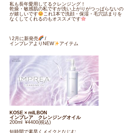
私も長年愛用してるクレンジング！
乾燥・敏感肌の私ですが洗い上がりがつっぱらないの
が嬉しいです
これ1本で洗顔・保湿・毛穴詰まりを
なくしてくれるのもオススメです
\ 2月に新発売
/
インプレアよりNEW
アイテム
KOSE × mILBON
インプレア クレンジングオイル
200ml
¥4400(税込)
短時間で素早くメイクとなじむ