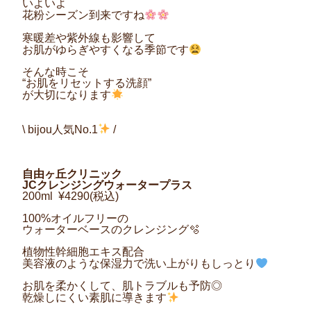
いよいよ
花粉シーズン到来ですね
寒暖差や紫外線も影響して
お肌がゆらぎやすくなる季節です
そんな時こそ
“お肌をリセットする洗顔”
が大切になります
\ bijou人気No.1
/
自由ヶ丘クリニック
JCクレンジングウォータープラス
200ml ¥4290(税込)
100%オイルフリーの
ウォーターベースのクレンジング🫧
植物性幹細胞エキス配合
美容液のような保湿力で洗い上がりもしっとり
お肌を柔かくして、肌トラブルも予防◎
乾燥しにくい素肌に導きます