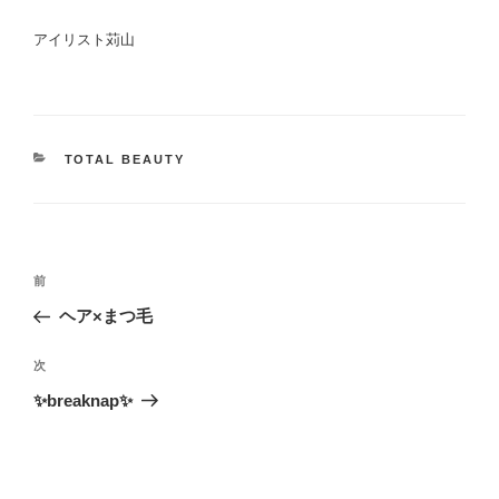
アイリスト苅山
カ
TOTAL BEAUTY
テ
ゴ
リ
ー
投
過
前
稿
去
ヘア×まつ毛
ナ
の
投
ビ
次
次
稿
の
✨breaknap✨
ゲ
投
ー
稿
シ