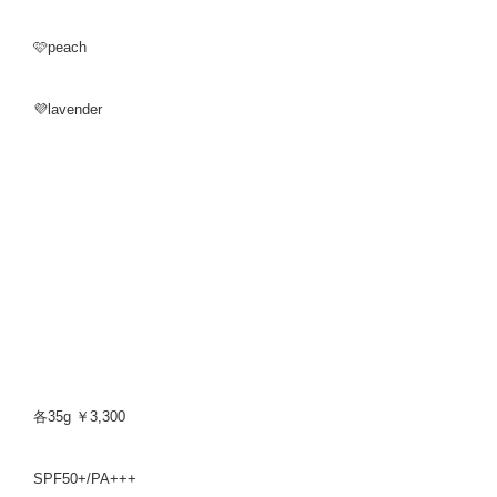
🩷peach
💜lavender
各35g ￥3,300
SPF50+/PA+++