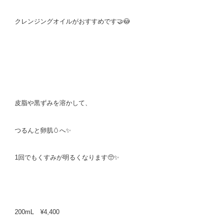
クレンジングオイルがおすすめです🤝😳
皮脂や黒ずみを溶かして、
つるんと卵肌🥚へ✨
1回でもくすみが明るくなります🥺✨
200mL ¥4,400