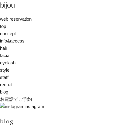
bijou
web reservation
top
concept
info&access
hair
facial
eyelash
style
staff
recruit
blog
お電話でご予約
instagram
blog