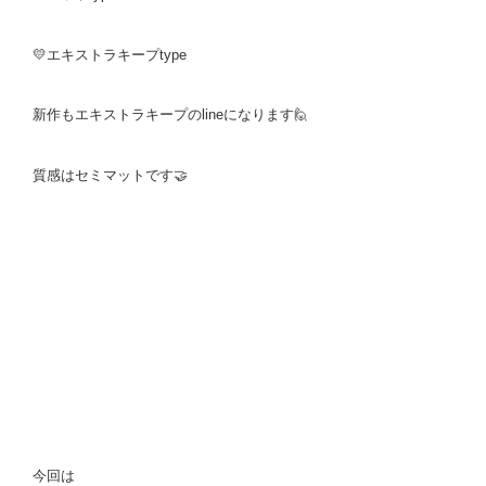
💛エキストラキープtype
新作もエキストラキープのlineになります🙋
質感はセミマットです🤝
今回は