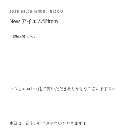
投
2025.05.08
投稿者:
BIJOU
稿
New アイエム🩵item
日:
2025/5/8（木）
いつもbijou blogをご覧いただきありがとうございます☺️✨
本日は、苅山が担当させていただきます！