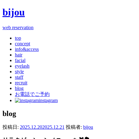
bijou
web reservation
top
concept
info&access
hair
facial
eyelash
style
staff
recruit
blog
お電話でご予約
instagram
blog
投稿日:
2025.12.20
2025.12.21
投稿者:
bijou