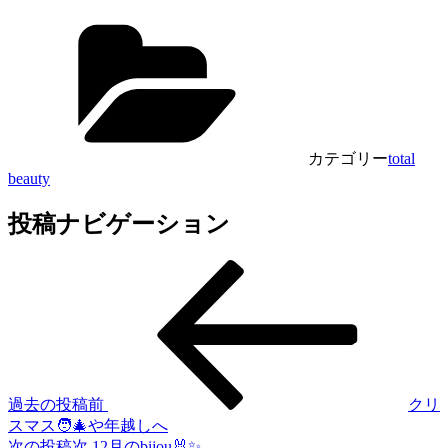
カテゴリー
total
beauty
投稿ナビゲーション
過去の投稿
前
クリ
スマス🧑‍🎄や年越しへ
次の投稿
次
12月のbijou🐰✨