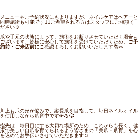
メニューやご予約状況にもよりますが、ネイルケアはヘアーと
同時施術も可能です
💇‍♀️ご希望される方は
スタッフにご相談く
ださい☺️
爪や手元の状態によって、施術をお断りさせていただく場合も
ございます。皆様に安心して施術を受けていただくため、
ご予
約前・ご来店前に
ご確認よろしくお願いいたします📚👀
川上も爪の形が悩みで、縦長爪を目指して、毎日ネイルオイル
を使用しながら爪育中です🌱💪😊
指先は、毎日目にする大切な場所のため、これからも長く、健
康で美しい自爪を育てられるよう皆さまの「美爪・爪育」を心
を込めてお手伝いさせていただきます☺️