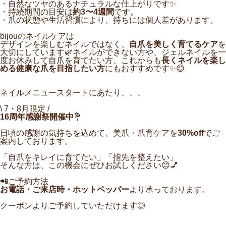
・自然なツヤのあるナチュラルな仕上がりです✨
・持続期間の目安は
約3〜4週間
です。
・爪の状態や生活習慣により、持ちには個人差があります。
bijouのネイルケアは
デザインを楽しむネイルではなく、
自爪を美しく育てるケア
を
大切にしています🌿
ネイルができない方や、ジェルネイルを一
度お休みして自爪を育てたい方、これからも
長くネイルを楽し
める健康な爪を目指したい方
にもおすすめです✨😊
ネイルメニュースタートにあたり、、、
\ 7・8月限定 /
16周年感謝祭開催中
💐
日頃の感謝の気持ちを込めて、美爪・爪育ケアを
30%off
でご
案内しております。
「自爪をキレイに育てたい」「指先を整えたい」
そんな方は、この機会にぜひお試しください😊💅
📲ご予約方法
お電話・ご来店時・ホットペッパー
より承っております。
クーポンよりご予約していただけます◎