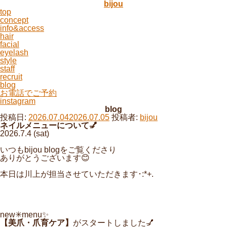
bijou
top
concept
info&access
hair
facial
eyelash
style
staff
recruit
blog
お電話でご予約
instagram
blog
投稿日:
2026.07.04
2026.07.05
投稿者:
bijou
ネイルメニューについて💅
2026.7.4 (sat)
いつもbijou blogをご覧くださり
ありがとうございます😊
本日は川上が担当させていただきます･:*+.
new✳︎menu✨
【美爪・爪育ケア】
がスタートしました💅