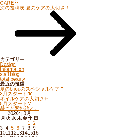
CARE🌞
次の投稿
次
夏のケアの大切さ！
カテゴリー
Design
information
staff blog
total beauty
最近の投稿
夏のbijouのスペシャルケア🌞
8月スタート🌈
ネイルケアの大切さ✨
8月スタート🌻
暑さと紫外線と。
2026年8月
月
火
水
木
金
土
日
1
2
3
4
5
6
7
8
9
10
11
12
13
14
15
16