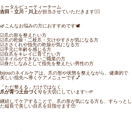
トータルビューティーチーム
吉田・立川・川上
が担当させていただきます🙋‍♀️
🌿こんなお悩みの方におすすめです🕊️
☑︎爪の形を整えたい方
☑︎爪の乾燥・二枚爪・欠けやすさが気になる方
☑︎ささくれや指先の乾燥が気になる方
☑︎手元に年齢を感じる方
☑︎自爪をキレイに育てたい方
☑︎ネイルができないご職業の方
☑︎身だしなみとして指先を整えたい男性の方
bijouのネイルケアは、爪の形や状態を整えながら、健康的で
美しい指先へ導くケアメニューです💅
「ただ整える」だけではなく、
爪が育つ土台づくり
を大切にしています✨🌱
継続してケアすることで、爪の形が気になる方も、すらっとし
た縦長で美しい自爪を目指せます
🥺