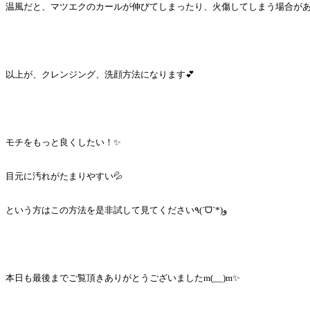
温風だと、マツエクのカールが伸びてしまったり、火傷してしまう場合があり
以上が、クレンジング、洗顔方法になります💕
モチをもっと良くしたい！✨
目元に汚れがたまりやすい💦
という方はこの方法を是非試して見てください٩(ˊᗜˋ*)و
本日も最後までご覧頂きありがとうございましたm(__)m✨