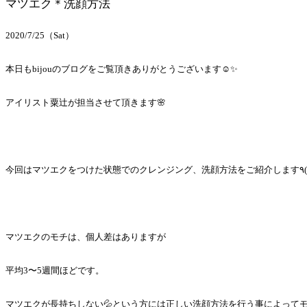
マツエク＊洗顔方法
2020/7/25（Sat）
本日もbijouのブログをご覧頂きありがとうございます☺️✨
アイリスト粟辻が担当させて頂きます🌸
マツエクのモチは、個人差はありますが
平均3〜5週間ほどです。
マツエクが長持ちしない💦という方には正しい洗顔方法を行う事によってモ