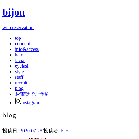
bijou
web reservation
top
concept
info&access
hair
facial
eyelash
style
staff
recruit
blog
お電話でご予約
instagram
blog
投稿日:
2020.07.25
投稿者:
bijou