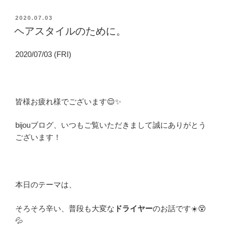
投
2020.07.03
稿
ヘアスタイルのために。
日:
2020/07/03 (FRI)
皆様お疲れ様でございます😌✨
bijouブログ、いつもご覧いただきまして誠にありがとう
ございます！
本日のテーマは、
そろそろ辛い、普段も大変な
ドライヤー
のお話です☀️😵
💦