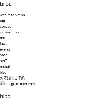
bijou
web reservation
top
concept
info&access
hair
facial
eyelash
style
staff
recruit
blog
お電話でご予約
instagram
blog