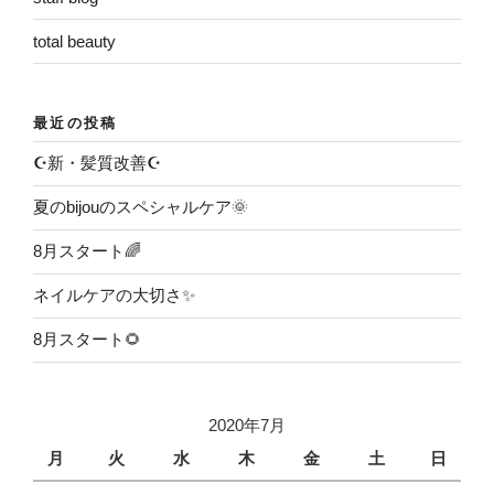
total beauty
最近の投稿
☪️新・髪質改善☪️
夏のbijouのスペシャルケア🌞
8月スタート🌈
ネイルケアの大切さ✨
8月スタート🌻
2020年7月
月
火
水
木
金
土
日