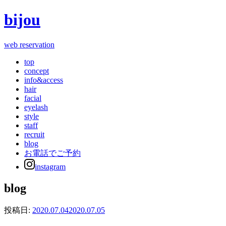
bijou
web reservation
top
concept
info&access
hair
facial
eyelash
style
staff
recruit
blog
お電話でご予約
instagram
blog
投稿日:
2020.07.04
2020.07.05