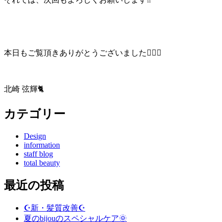
本日もご覧頂きありがとうございました🙇🏻‍♂️
北崎 弦輝🐈
カテゴリー
Design
information
staff blog
total beauty
最近の投稿
☪️新・髪質改善☪️
夏のbijouのスペシャルケア🌞