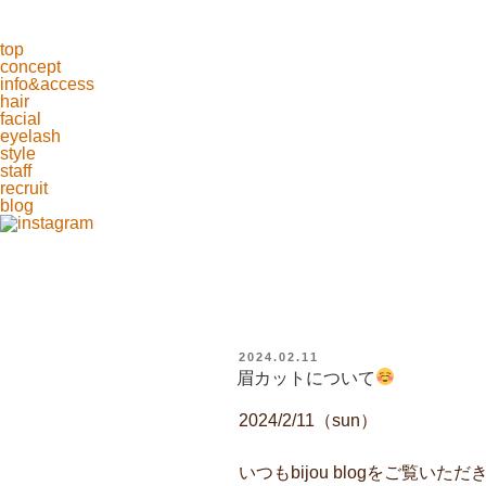
top
concept
info&access
hair
facial
eyelash
style
staff
recruit
blog
投
2024.02.11
稿
眉カットについて
日:
2024/2/11（sun）
いつもbijou blogをご覧い