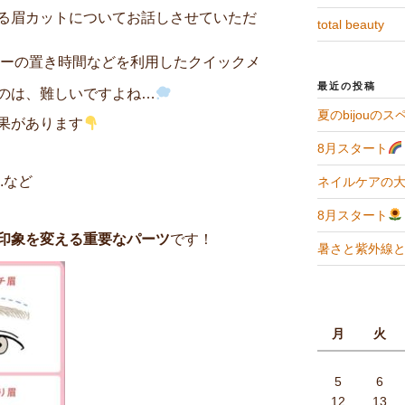
る眉カットについてお話しさせていただ
total beauty
ラーの置き時間などを利用したクイックメ
最近の投稿
のは、難しいですよね…
夏のbijouの
果があります
8月スタート
.など
ネイルケアの
8月スタート
印象を変える重要なパーツ
です！
暑さと紫外線
月
火
5
6
12
13