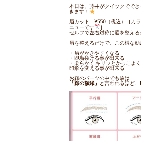
本日は、藤井がクイックででき
きます！
眉カット ¥550（税込）［カ
ニューです
］
セルフで左右対称に眉を整える
眉を整えるだけで、この様な効
・眉がかきやすくなる
・即垢抜ける事が出来る
・柔らかく.キリッとかっこよく
印象を変える事が出来る
お顔のパーツの中でも眉は
「顔の額縁」
と言われるほど、