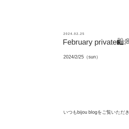
投
2024.02.25
稿
February private🛍️
日:
2024/2/25（sun）
いつもbijou blogをご覧い