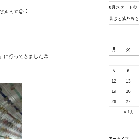
8月スタート🌻
きます😌💭
暑さと紫外線
月
火
』に行ってきました😊
5
6
12
13
19
20
26
27
« 1月
アーカイブ