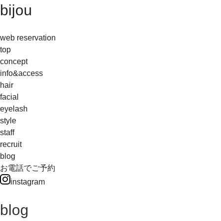
bijou
web reservation
top
concept
info&access
hair
facial
eyelash
style
staff
recruit
blog
お電話でご予約
instagram
blog