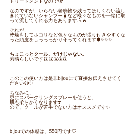
トリートメントなので🫣
なのですが、いらない老廃物や残ってほしくない流し
きれていないシャンプー🧴など様々なものを一緒に取
って流してくれる力もあります💪🔥
それが、
乾燥をしてホコリなど色々なものが張り付きやすくな
った頭皮をしっっっかり守ってくれます🛡️✨✨✨
ちょこっとクール、だけじゃない。
素晴らしいです👏👏👏👏👏
このこの使い方は是非bijouにて直接お伝えさせてく
ださい😉✨
ちなみに、
更にスパークリングスプレーを使うと、
肌も柔らかくなります❣️
ので、クールが苦手でない方はオススメです✨
bijouでの体感は、550円です♡