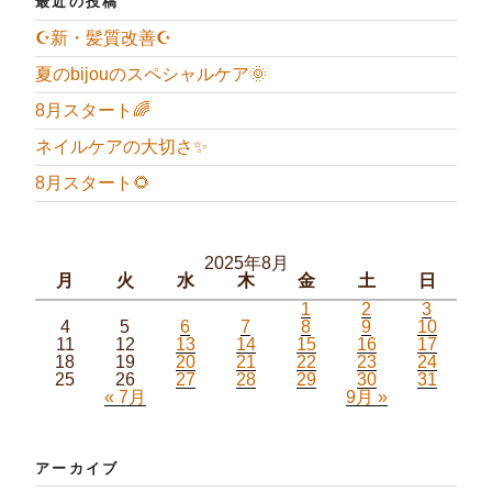
最近の投稿
☪️新・髪質改善☪️
夏のbijouのスペシャルケア🌞
8月スタート🌈
ネイルケアの大切さ✨
8月スタート🌻
2025年8月
月
火
水
木
金
土
日
1
2
3
4
5
6
7
8
9
10
11
12
13
14
15
16
17
18
19
20
21
22
23
24
25
26
27
28
29
30
31
« 7月
9月 »
アーカイブ