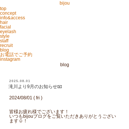
bijou
top
concept
info&access
hair
facial
eyelash
style
staff
recruit
blog
お電話でご予約
instagram
blog
投
2025.08.01
稿
滝川より9月のお知らせ📧
日:
2024/08/01 ( fri )
皆様お疲れ様でございます！
いつもbijouブログをご覧いただきありがとうござい
ます☺！