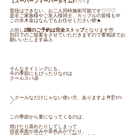
【
スーパーフィーバータイム
💃✨✨✨】
普段はできない、お二人同時施術可能です♡♡♡
是非ご家族様やご友人様同士、カップルの皆様も🫶
この水木金はなんでもお任せください🫣🔥
⚠️但し
2階のご予約は完全ストップ
となります🥹
別日でのご提案をさせていただきますので要相談でお
願いいたします🙇⚠️
そんなタイミングにも、
今の季節にもぴったりなのは
クールスパ🧊
＼クールなだけじゃない使い方、ありますよ🤚👂ｺｿｯ
／
この季節から要になってくるのは、
焼けたり蒸れたりしてしまって
頭皮表面が赤みや茶色みがでたり、