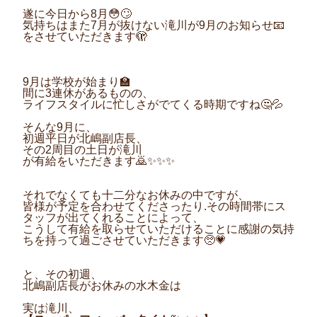
遂に今日から8月😳🙄
気持ちはまた7月が抜けない滝川が9月のお知らせ📧
をさせていただきます🫣
9月は学校が始まり🏫
間に3連休があるものの、
ライフスタイルに忙しさがでてくる時期ですね🤔💦
そんな9月に、
初週平日が北嶋副店長、
その2周目の土日が滝川
が有給をいただきます🙇✨✨✨
それでなくても十二分なお休みの中ですが、
皆様が予定を合わせてくださったり.その時間帯にス
タッフが出てくれることによって、
こうして有給を取らせていただけることに感謝の気持
ちを持って過ごさせていただきます🥺💗
と、その初週、
北嶋副店長がお休みの水木金は
実は滝川、