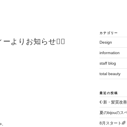
カテゴリー
よりお知らせ💁‍♀️
Design
information
staff blog
total beauty
最近の投稿
☪️新・髪質改善
夏のbijouのス
8月スタート🌈
.