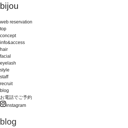
bijou
web reservation
top
concept
info&access
hair
facial
eyelash
style
staff
recruit
blog
お電話でご予約
instagram
blog