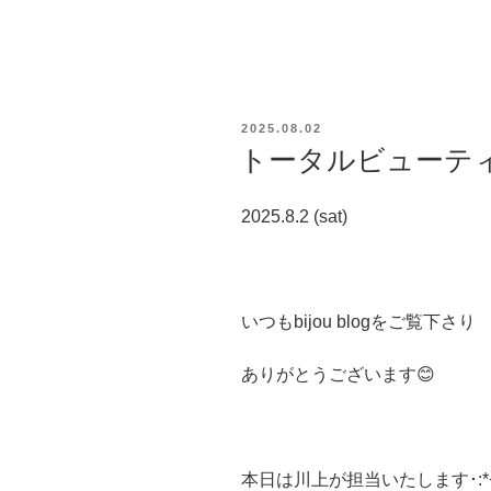
投
2025.08.02
稿
トータルビューティー
日:
2025.8.2 (sat)
いつもbijou blogをご覧下さり
ありがとうございます😊
本日は川上が担当いたします･:*+