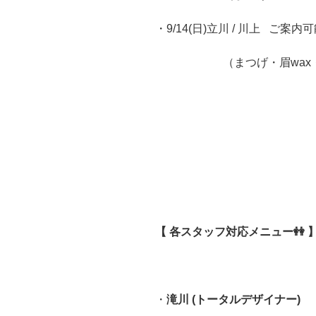
・9/14(日)立川 / 川上
ご案内可
（まつげ・眉wax・エ
【 各スタッフ対応メニュー👭 
・
滝川 (トータルデザイナー)