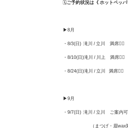
🗓️
ご予約状況は《 ホットペッパ
▶︎8月
・8/3(日)
滝川 / 立川 満席🙇‍♂️
・8/10(日)滝川 / 川上 満席🙇‍♂️
・8/24(日)滝川 / 立川
満席🙇‍♂️
▶︎9月
・9/7(日)
滝川 / 立川 ご案内
（まつげ・眉wax対