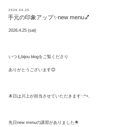
投
2026.04.25
稿
手元の印象アップ✨new menu💅
日:
2026.4.25 (sat)
いつもbijou blogをご覧くださり
ありがとうございます😊
本日は川上が担当させていただきます･:*+.
先日new menuの講習がありました🌟