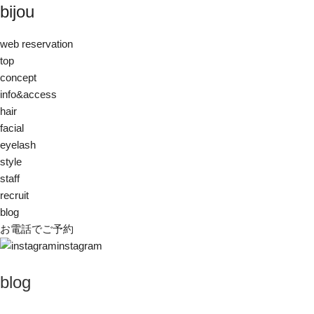
bijou
web reservation
top
concept
info&access
hair
facial
eyelash
style
staff
recruit
blog
お電話でご予約
instagram
blog