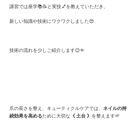
講習では
座学📚📝と実技💅を教えていただき、
新しい知識や技術にワクワクしました😍
技術の流れを少しご紹介します😉🤏
爪の長さを整え、キューティクルケアでは、
ネイルの持
続効果を高める
ために
大切な
《 土台 》
を整えます
🌱