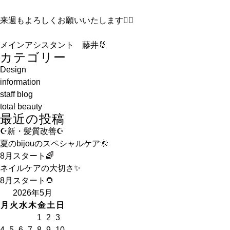
来週もよろしくお願いいたします🙇‍♀️
メインアシスタント 藤井🐰
カテゴリー
Design
information
staff blog
total beauty
最近の投稿
☪️新・髪質改善☪️
夏のbijouのスペシャルケア🌞
8月スタート🌈
ネイルケアの大切さ✨
8月スタート🌻
2026年5月
月
火
水
木
金
土
日
1
2
3
4
5
6
7
8
9
10