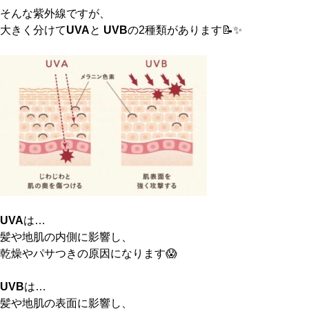
そんな紫外線ですが、
大きく分けて
UVA
と
UVB
の2種類があります📝✨
UVA
は…
髪や地肌の内側に影響し、
乾燥やパサつきの原因になります😱
UVB
は…
髪や地肌の表面に影響し、