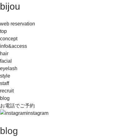
bijou
web reservation
top
concept
info&access
hair
facial
eyelash
style
staff
recruit
blog
お電話でご予約
instagram
blog