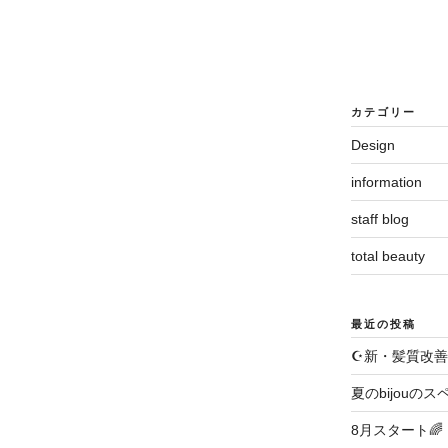
カテゴリー
Design
information
staff blog
total beauty
最近の投稿
き
☪️新・髪質改善
夏のbijouのス
8月スタート🌈