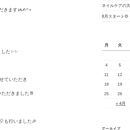
ネイルケアの大
きますᝰ✍︎꙳⋆
8月スタート🌻
月
火
した✨✨
4
5
11
12
させていただき
18
19
ただきました🥂
25
26
« 4月
も行いました🎉
アーカイブ