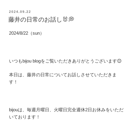
投
2024.09.22
稿
藤井の日常のお話し🐰💭
日:
2024/8/22（sun）
いつもbijou blogをご覧いただきありがとうございます😊
本日は、藤井の日常についてお話しさせていただきま
す！
bijouは、毎週月曜日、火曜日完全週休2日お休みをいただ
いております！