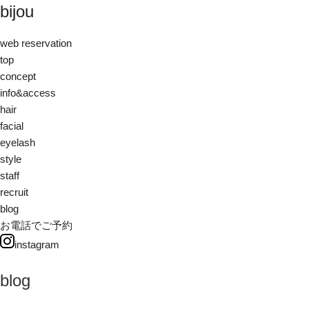
bijou
web reservation
top
concept
info&access
hair
facial
eyelash
style
staff
recruit
blog
お電話でご予約
instagram
blog