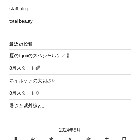
staff blog
total beauty
最近の投稿
夏のbijouのスペシャルケア🌞
8月スタート🌈
ネイルケアの大切さ✨
8月スタート🌻
暑さと紫外線と。
2024年9月
月
火
水
木
金
土
日