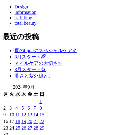
Design
information
staff blog
total beauty
最近の投稿
夏のbijouのスペシャルケア🌞
8月スタート🌈
ネイルケアの大切さ✨
8月スタート🌻
暑さと紫外線と。
2024年9月
月
火
水
木
金
土
日
1
2
3
4
5
6
7
8
9
10
11
12
13
14
15
16
17
18
19
20
21
22
23
24
25
26
27
28
29
30