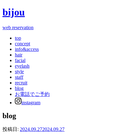
bijou
web reservation
top
concept
info&access
hair
facial
eyelash
style
staff
recruit
blog
お電話でご予約
instagram
blog
投稿日:
2024.09.27
2024.09.27