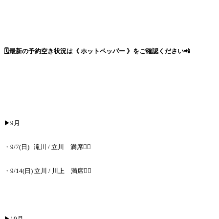
🗓️最新の
予約空き状況は《 ホットペッパー 》をご確認ください
📲
▶︎9月
・9/7(日)
滝川 / 立川 満席🙇‍♂️
・9/14(日) 立川 / 川上 満席🙇‍♂️
▶︎10月