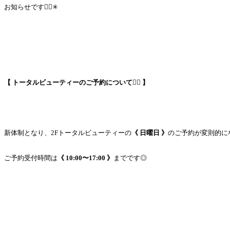
お知らせです💁‍♀️✳︎
【 トータルビューティーのご予約について
💆‍♀️
】
新体制となり、2Fトータルビューティーの
《 日曜日 》
のご予約が変則的になっ
ご予約受付時間は
《 10:00〜17:00 》
までです◎