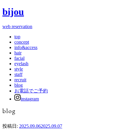
bijou
web reservation
top
concept
info&access
hair
facial
eyelash
style
staff
recruit
blog
お電話でご予約
instagram
blog
投稿日:
2025.09.06
2025.09.07