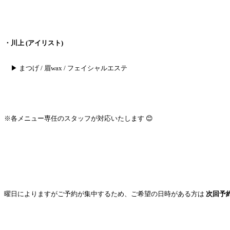
・川上 (アイリスト)
▶︎ まつげ / 眉wax / フェイシャルエステ
※各メニュー専任のスタッフが対応いたします 😊
曜日によりますが
ご予約が集中するため、
ご希望の日時がある方は
次回予