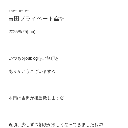
投
2025.09.25
稿
吉田プライベート🗻✨
日:
2025/9/25(thu)
いつもbijoublogをご覧頂き
ありがとうございます☺️
本日は吉田が担当致します😊
近頃、少しずつ朝晩が涼しくなってきましたね😊