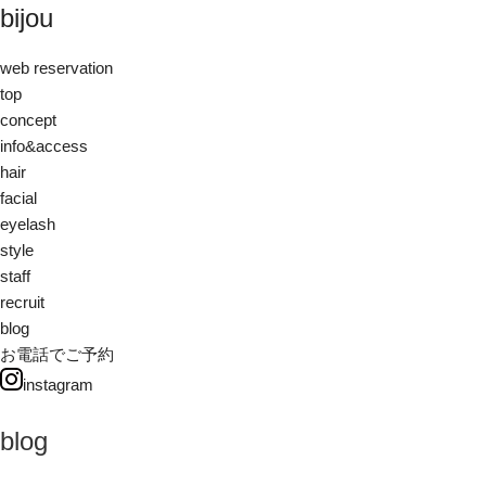
bijou
web reservation
top
concept
info&access
hair
facial
eyelash
style
staff
recruit
blog
お電話でご予約
instagram
blog