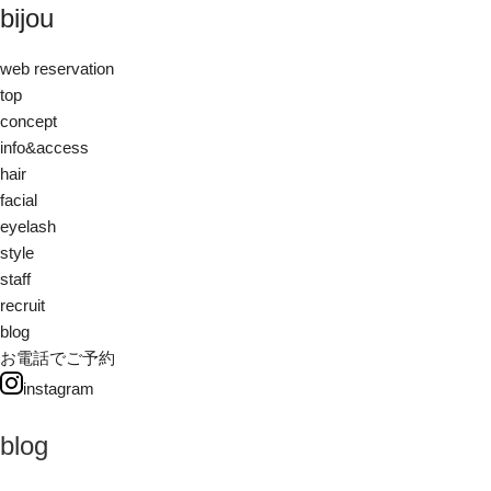
bijou
web reservation
top
concept
info&access
hair
facial
eyelash
style
staff
recruit
blog
お電話でご予約
instagram
blog