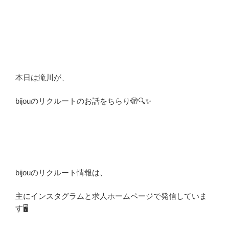
本日は滝川が、
bijouのリクルートのお話をちらり🫣🔍✨
bijouのリクルート情報は、
主にインスタグラムと求人ホームページで発信していま
す🖥️