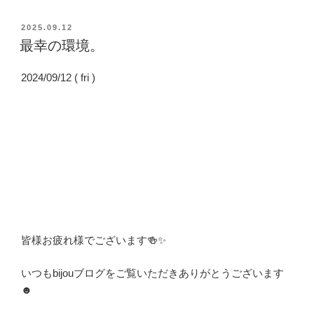
投
2025.09.12
稿
最幸の環境。
日:
2024/09/12 ( fri )
皆様お疲れ様でございます🍻✨
いつもbijouブログをご覧いただきありがとうございます
☻