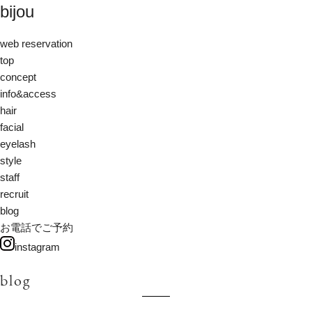
bijou
web reservation
top
concept
info&access
hair
facial
eyelash
style
staff
recruit
blog
お電話でご予約
instagram
blog