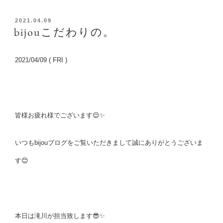
投
2021.04.09
稿
bijouこだわりの。
日:
2021/04/09 ( FRI )
皆様お疲れ様でございます😌✨
いつもbijouブログをご覧いただきまして誠にありがとうございま
す😊
本日は滝川が担当致します😎✨