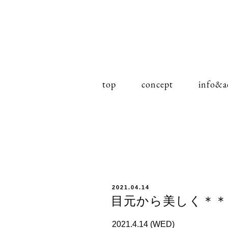
top
concept
info&a
投
2021.04.14
目元から美しく＊＊
稿
日:
2021.4.14 (WED)