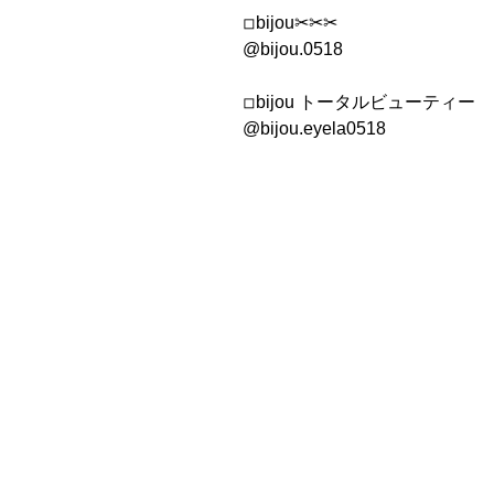
◽︎
bijou
✂︎✂︎✂︎
@bijou.0518
◽︎
bijou
トータルビューティー
@bijou.eyela0518