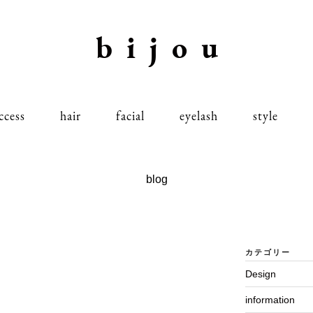
bijou
ccess
hair
facial
eyelash
style
blog
カテゴリー
Design
information