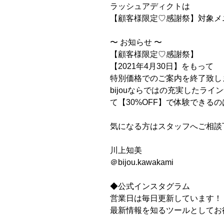
ラッシュアディクトは
【顧客様限定
♡
感謝祭】対象メ
〜
お知らせ
〜
【顧客様限定
♡
感謝祭】
【
2021
年
4
月
30
日】をもって
特別価格でのご案内を終了致し
bijou
ならではの充実したライン
て【
30%OFF
】で体験できるの
気になる方はスタッフへご相談
川上知美
＠
bijou.kawakami
◆公式インスタグラム
営業日は毎日更新しています！
最新情報を知るツールとしてお