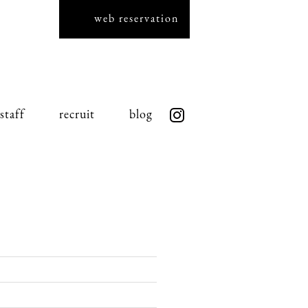
web reservation
staff
recruit
blog