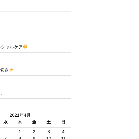
スペシャルケア
大切さ
と。
2021年4月
水
木
金
土
日
1
2
3
4
7
8
9
10
11