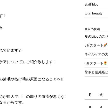
staff blog
total beauty
す！
)
و
最近の投稿
夏のbijouの
8月スタート
れています
☆
ネイルケアの
ケアについて》ご紹介致します！
8月スタート
暑さと紫外線
の薄毛や抜け毛の原因になることを
‼︎
月
火
労が原因で、目の周りの血流が悪くな
なるからです。
5
6