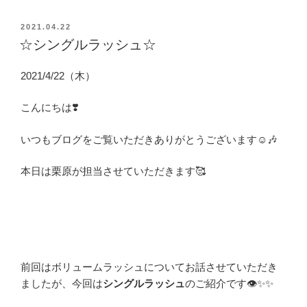
投
2021.04.22
稿
☆シングルラッシュ☆
日:
2021/4/22（木）
こんにちは❣️
いつもブログをご覧いただきありがとうございます☺️🎶
本日は栗原が担当させていただきます🥰
前回はボリュームラッシュについてお話させていただき
ましたが、今回は
シングルラッシュ
のご紹介です👁✨✨