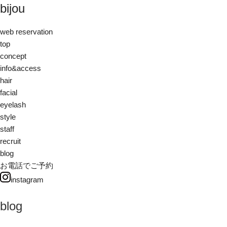
bijou
web reservation
top
concept
info&access
hair
facial
eyelash
style
staff
recruit
blog
お電話でご予約
instagram
blog