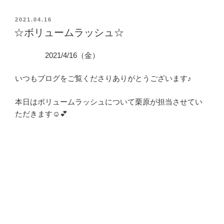
投
2021.04.16
稿
☆ボリュームラッシュ☆
日:
2021/4/16（金）
いつもブログをご覧くださりありがとうございます♪
本日はボリュームラッシュについて栗原が担当させてい
ただきます☺️💕