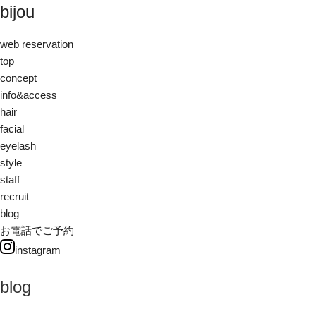
bijou
web reservation
top
concept
info&access
hair
facial
eyelash
style
staff
recruit
blog
お電話でご予約
instagram
blog