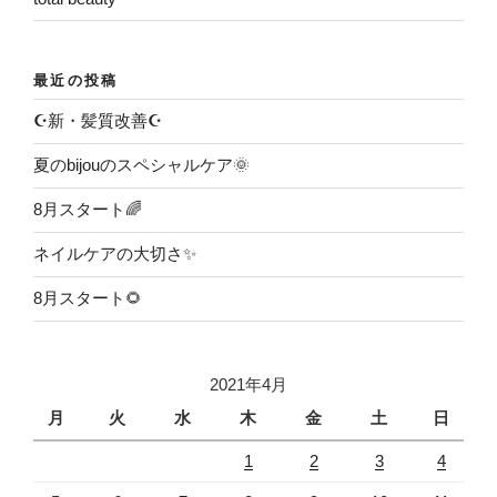
最近の投稿
☪️新・髪質改善☪️
夏のbijouのスペシャルケア🌞
8月スタート🌈
ネイルケアの大切さ✨
8月スタート🌻
2021年4月
月
火
水
木
金
土
日
1
2
3
4