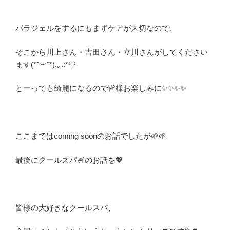
パラジェルをするにもまずケアが大切なので、
そこから川上さん・吉田さん・立川さんがしてください
ます(*˘︶˘*).｡.:*♡
とーっても綺麗になるので皆様お楽しみに✨✨✨✨
ここまではcoming soonのお話でしたが🌱🌱
最後にクールスパ🍧のお話を💖
皆様の大好きなクールスパ、