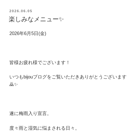
投
2026.06.05
稿
楽しみなメニュー✨
日:
2026年6月5日(金)
皆様お疲れ様でございます！
いつもbijouブログをご覧いただきありがとうございます
🙇✨
遂に梅雨入り宣言。
度々雨と湿気に悩まされる日々。