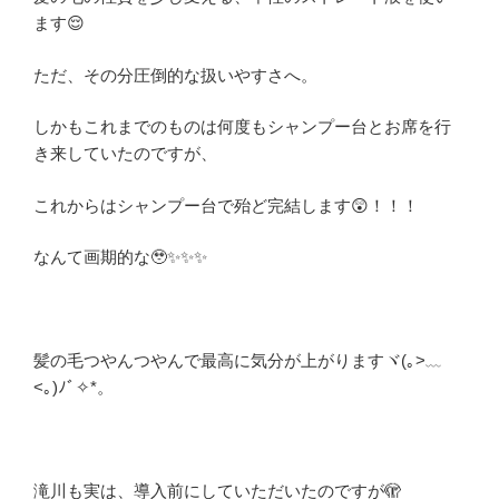
ます😌
ただ、その分圧倒的な扱いやすさへ。
しかもこれまでのものは何度もシャンプー台とお席を行
き来していたのですが、
これからはシャンプー台で殆ど完結します😲！！！
なんて画期的な🥹✨✨✨
髪の毛つやんつやんで最高に気分が上がりますヾ(｡>﹏
<｡)ﾉﾞ✧*。
滝川も実は、導入前にしていただいたのですが🫣