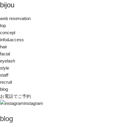
bijou
web reservation
top
concept
info&access
hair
facial
eyelash
style
staff
recruit
blog
お電話でご予約
instagram
blog