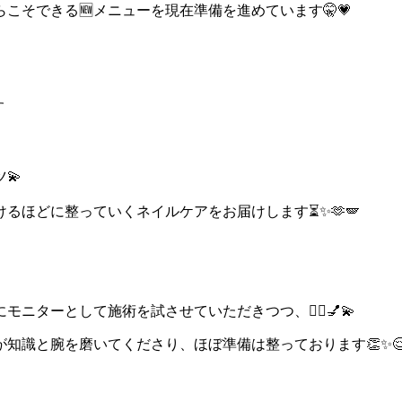
らこそできる🆕メニューを現在準備を進めています🤫💗
す
💫
けるほどに整っていくネイルケアをお届けします⏳✨🫶🪽
ターとして施術を試させていただきつつ、💇‍♀️💅💫
知識と腕を磨いてくださり、ほぼ準備は整っております👏✨