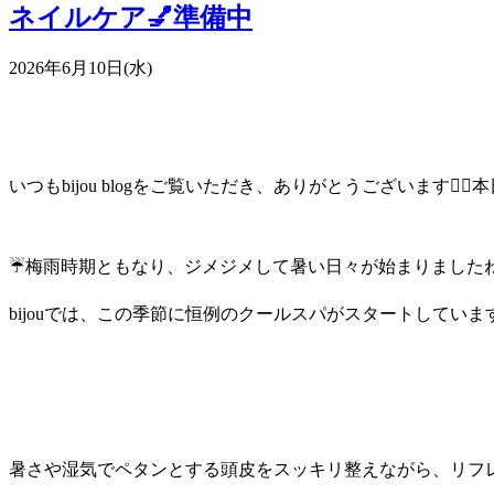
ネイルケア💅準備中
2026年6月10日(水)
いつもbijou blogをご覧いただき、ありがとうございます💇‍
☔️梅雨時期ともなり、ジメジメして暑い日々が始まりましたね
bijouでは、この季節に恒例の
クールスパ
がスタートしています🧊✨
暑さや湿気でペタンとする頭皮をスッキリ整えながら、リフレッ