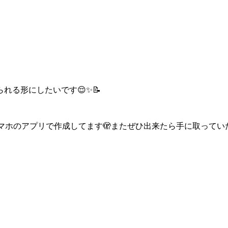
れる形にしたいです😌✨📝
マホのアプリで作成してます🫣またぜひ出来たら手に取ってい