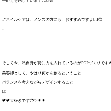
手応えを感じています🥰◎👍
💅ネイルケアは、メンズの方にも、おすすめですよ🙋‍♂️◎
⇩
そして今、私自身が特に力を入れているのが
POPづくり
です✍
美容師として、やはり何かを創るということ
バランスを考えながらデザインすること
は
💗💗
大好きです🥹🫶💗💗