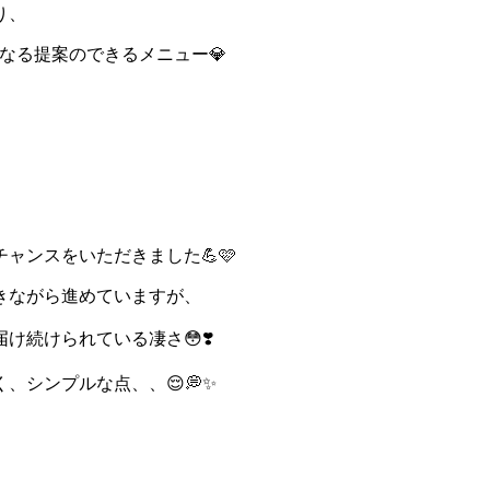
り、
になる提案のできるメニュー💎
ャンスをいただきました💪🩷
きながら進めていますが、
続けられている凄さ😳❣️
、シンプルな点、、😌💭✨