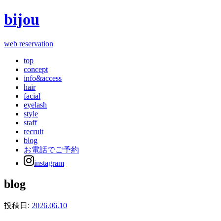
bijou
web reservation
top
concept
info&access
hair
facial
eyelash
style
staff
recruit
blog
お電話でご予約
instagram
blog
投稿日:
2026.06.10