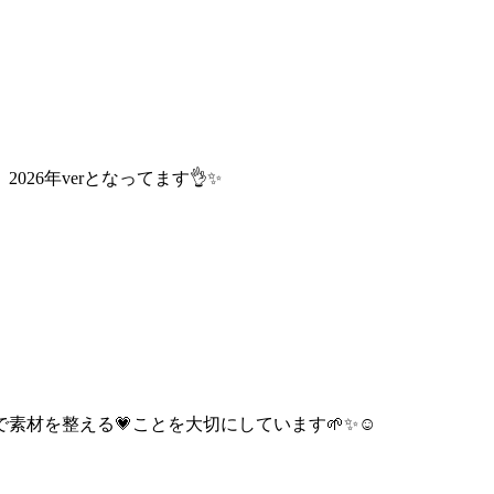

26年verとなってます👌✨
で素材を整える💗ことを大切にしています🌱✨☺️