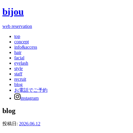
bijou
web reservation
top
concept
info&access
hair
facial
eyelash
style
staff
recruit
blog
お電話でご予約
instagram
blog
投稿日:
2026.06.12