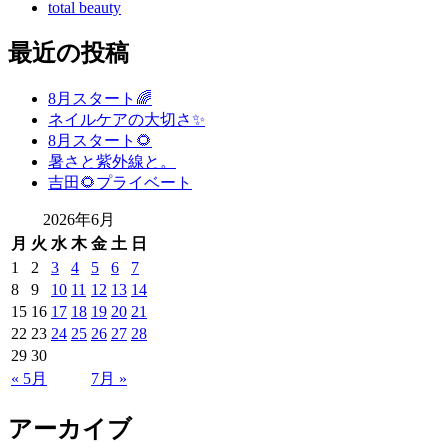
total beauty
最近の投稿
8月スタート🌈
ネイルケアの大切さ✨
8月スタート🌻
暑さと紫外線と。
吉田🌻プライベート
2026年6月
月
火
水
木
金
土
日
1
2
3
4
5
6
7
8
9
10
11
12
13
14
15
16
17
18
19
20
21
22
23
24
25
26
27
28
29
30
« 5月
7月 »
アーカイブ